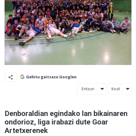
Gehitu gaitzazu Googlen
Entzun
Itzuli
Denboraldian egindako lan bikainaren
ondorioz, liga irabazi dute Goar
Artetxerenek