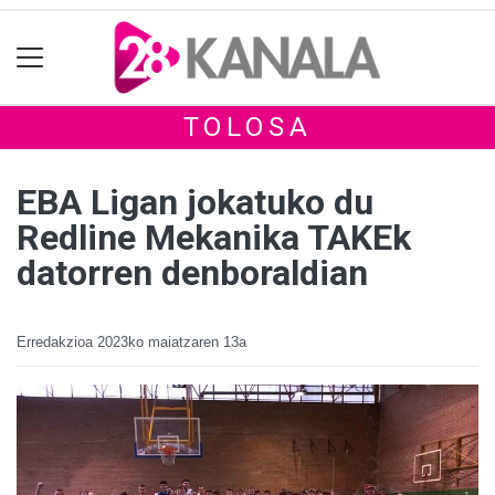
TOLOSA
EBA Ligan jokatuko du
Redline Mekanika TAKEk
datorren denboraldian
Erredakzioa
2023ko maiatzaren 13a