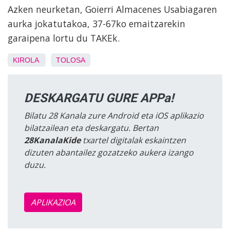
Azken neurketan, Goierri Almacenes Usabiagaren
aurka jokatutakoa, 37-67ko emaitzarekin
garaipena lortu du TAKEk.
KIROLA
TOLOSA
DESKARGATU GURE APPa!
Bilatu 28 Kanala zure Android eta iOS aplikazio
bilatzailean eta deskargatu. Bertan
28KanalaKide
txartel digitalak eskaintzen
dizuten abantailez gozatzeko aukera izango
duzu.
APLIKAZIOA