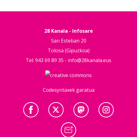
28 Kanala - Infosare
San Esteban 20
Tolosa (Gipuzkoa)
Tel: 943 69 89 35 -
info@28kanala.eus
Codesyntaxek garatua