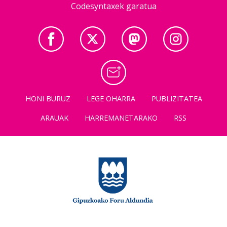
Codesyntaxek garatua
HONI BURUZ
LEGE OHARRA
PUBLIZITATEA
ARAUAK
HARREMANETARAKO
RSS