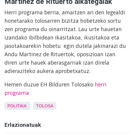
Martinez de Rituerto alkategaiak
Herri programa berria, amaitzen ari den legealdi
honetarako tolosarren bizitza hobetzeko sortu
zen programa du oinarritzat. Lau urte hauetan
izandako ibilbidean ikasitakoa, ikusitakoa eta
jasotakoarekin hobetu egin dutela jakinarazi du
Andu Martinez de Rituertok, oposizioan izan
diren urte hauek aberasgarriak izan direla
adieraziteko aukera aprobetxatuz.
Hemen duzue EH Bilduren Tolosako
herri
programa
POLITIKA
TOLOSA
Erlazionatuak