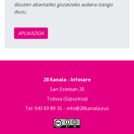
dizuten abantailez gozatzeko aukera izango
duzu.
APLIKAZIOA
28 Kanala - Infosare
San Esteban 20
Tolosa (Gipuzkoa)
Tel: 943 69 89 35 -
info@28kanala.eus