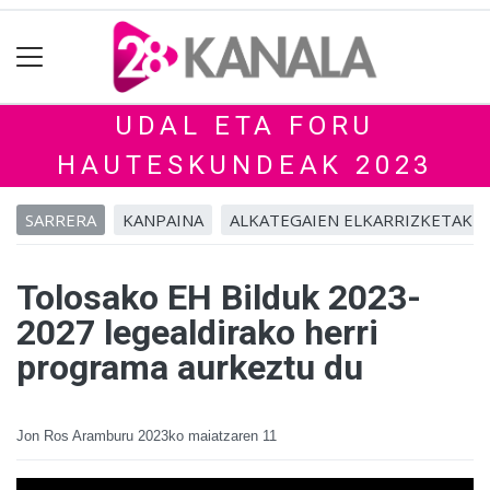
UDAL ETA FORU
HAUTESKUNDEAK 2023
SARRERA
KANPAINA
ALKATEGAIEN ELKARRIZKETAK
Tolosako EH Bilduk 2023-
2027 legealdirako herri
programa aurkeztu du
Jon Ros Aramburu
2023ko maiatzaren 11