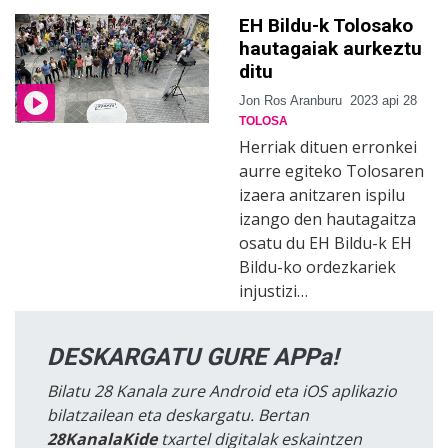
EH Bildu-k Tolosako
hautagaiak aurkeztu
ditu
Jon Ros Aranburu
2023 api 28
TOLOSA
Herriak dituen erronkei
aurre egiteko Tolosaren
izaera anitzaren ispilu
izango den hautagaitza
osatu du EH Bildu-k EH
Bildu-ko ordezkariek
injustizi…
DESKARGATU GURE APPa!
Bilatu 28 Kanala zure Android eta iOS aplikazio
bilatzailean eta deskargatu. Bertan
28KanalaKide
txartel digitalak eskaintzen