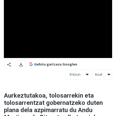
Gehitu gaitzazu Googlen
Entzun
Itzuli
Aurkeztutakoa, tolosarrekin eta
tolosarrentzat gobernatzeko duten
plana dela azpimarratu du Andu