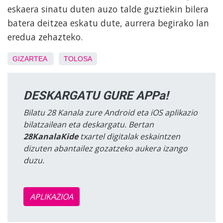
eskaera sinatu duten auzo talde guztiekin bilera
batera deitzea eskatu dute, aurrera begirako lan
eredua zehazteko.
GIZARTEA
TOLOSA
DESKARGATU GURE APPa!
Bilatu 28 Kanala zure Android eta iOS aplikazio
bilatzailean eta deskargatu. Bertan
28KanalaKide
txartel digitalak eskaintzen
dizuten abantailez gozatzeko aukera izango
duzu.
APLIKAZIOA