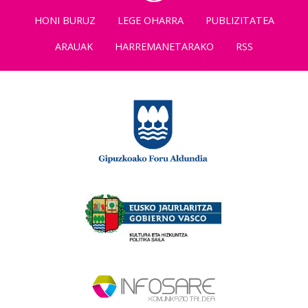
HONI BURUZ
LEGE OHARRA
PUBLIZITATEA
ARAUAK
HARREMANETARAKO
RSS