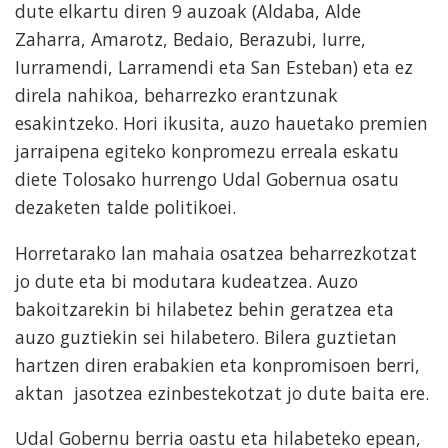
dute elkartu diren 9 auzoak (Aldaba, Alde
Zaharra, Amarotz, Bedaio, Berazubi, Iurre,
Iurramendi, Larramendi eta San Esteban) eta ez
direla nahikoa, beharrezko erantzunak
esakintzeko. Hori ikusita, auzo hauetako premien
jarraipena egiteko konpromezu erreala eskatu
diete Tolosako hurrengo Udal Gobernua osatu
dezaketen talde politikoei.
Horretarako lan mahaia osatzea beharrezkotzat
jo dute eta bi modutara kudeatzea. Auzo
bakoitzarekin bi hilabetez behin geratzea eta
auzo guztiekin sei hilabetero. Bilera guztietan
hartzen diren erabakien eta konpromisoen berri,
aktan jasotzea ezinbestekotzat jo dute baita ere.
Udal Gobernu berria oastu eta hilabeteko epean,