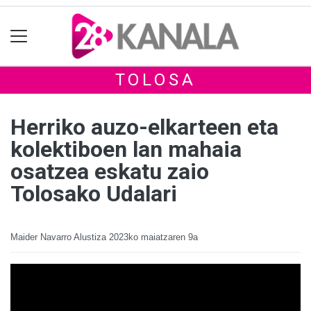
TOLOSA
Herriko auzo-elkarteen eta
kolektiboen lan mahaia
osatzea eskatu zaio
Tolosako Udalari
Maider Navarro Alustiza
2023ko maiatzaren 9a