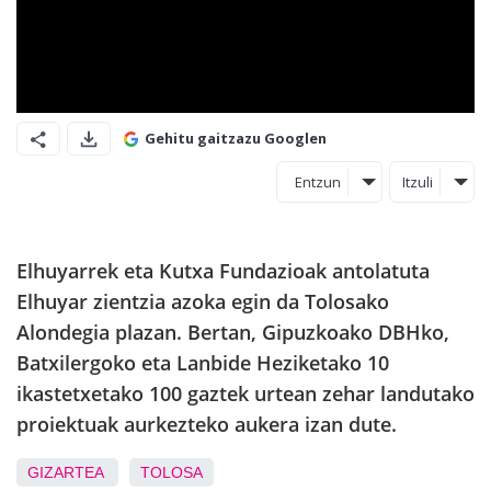
Gehitu gaitzazu Googlen
Entzun
Itzuli
Elhuyarrek eta Kutxa Fundazioak antolatuta
Elhuyar zientzia azoka egin da Tolosako
Alondegia plazan. Bertan,
Gipuzkoako DBHko,
Batxilergoko eta Lanbide Heziketako 10
ikastetxetako 100 gaztek urtean zehar landutako
proiektuak aurkezteko aukera izan dute.
GIZARTEA
TOLOSA