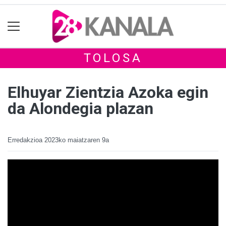
TOLOSA
Elhuyar Zientzia Azoka egin
da Alondegia plazan
Erredakzioa
2023ko maiatzaren 9a