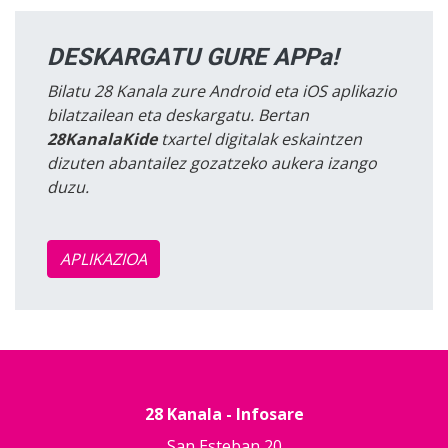
DESKARGATU GURE APPa!
Bilatu 28 Kanala zure Android eta iOS aplikazio
bilatzailean eta deskargatu. Bertan
28KanalaKide
txartel digitalak eskaintzen
dizuten abantailez gozatzeko aukera izango
duzu.
APLIKAZIOA
28 Kanala - Infosare
San Esteban 20