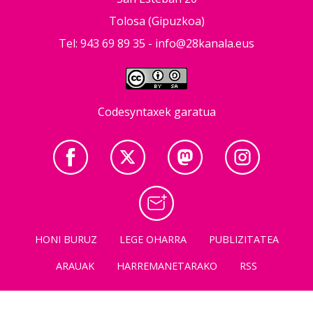
Tolosa (Gipuzkoa)
Tel: 943 69 89 35 -
info@28kanala.eus
Codesyntaxek garatua
HONI BURUZ
LEGE OHARRA
PUBLIZITATEA
ARAUAK
HARREMANETARAKO
RSS