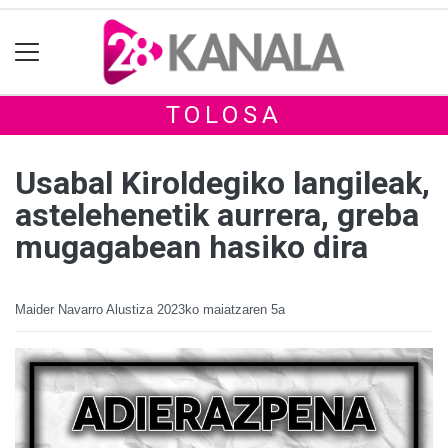
TOLOSA
Usabal Kiroldegiko langileak,
astelehenetik aurrera, greba
mugagabean hasiko dira
Maider Navarro Alustiza
2023ko maiatzaren 5a