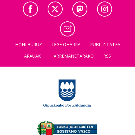
HONI BURUZ
LEGE OHARRA
PUBLIZITATEA
ARAUAK
HARREMANETARAKO
RSS