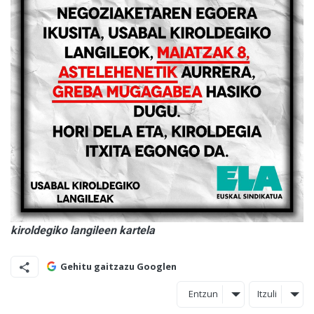
kiroldegiko langileen kartela
Gehitu gaitzazu Googlen
Entzun
Itzuli