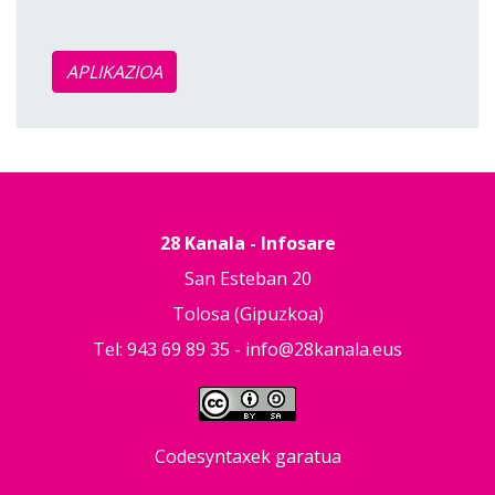
APLIKAZIOA
28 Kanala - Infosare
San Esteban 20
Tolosa (Gipuzkoa)
Tel: 943 69 89 35 -
info@28kanala.eus
Codesyntaxek garatua