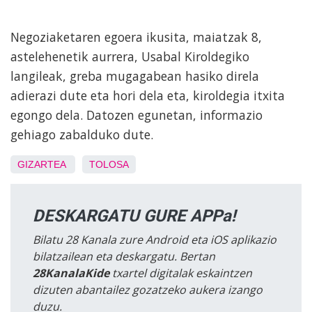
Negoziaketaren egoera ikusita, maiatzak 8,
astelehenetik aurrera, Usabal Kiroldegiko
langileak, greba mugagabean hasiko direla
adierazi dute eta hori dela eta, kiroldegia itxita
egongo dela. Datozen egunetan, informazio
gehiago zabalduko dute.
GIZARTEA
TOLOSA
DESKARGATU GURE APPa!
Bilatu 28 Kanala zure Android eta iOS aplikazio
bilatzailean eta deskargatu. Bertan
28KanalaKide
txartel digitalak eskaintzen
dizuten abantailez gozatzeko aukera izango
duzu.