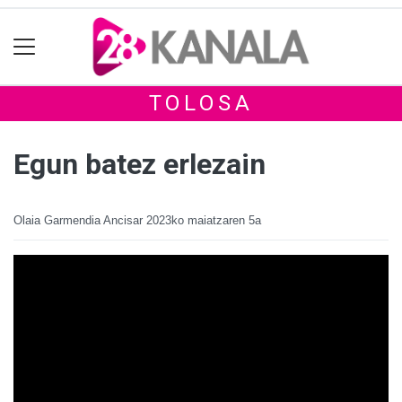
TOLOSA
Egun batez erlezain
Olaia Garmendia Ancisar
2023ko maiatzaren 5a