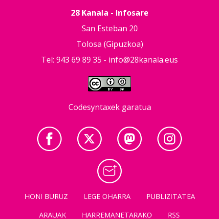
28 Kanala - Infosare
San Esteban 20
Tolosa (Gipuzkoa)
Tel: 943 69 89 35 -
info@28kanala.eus
Codesyntaxek garatua
HONI BURUZ
LEGE OHARRA
PUBLIZITATEA
ARAUAK
HARREMANETARAKO
RSS