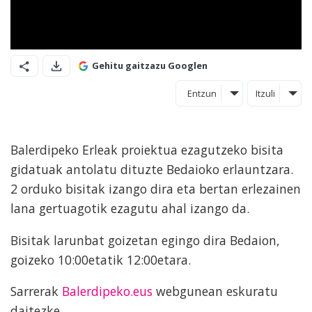
Gehitu gaitzazu Googlen
Entzun
Itzuli
Balerdipeko Erleak proiektua ezagutzeko bisita
gidatuak antolatu dituzte Bedaioko erlauntzara.
2 orduko bisitak izango dira eta bertan erlezainen
lana gertuagotik ezagutu ahal izango da.
Bisitak larunbat goizetan egingo dira Bedaion,
goizeko 10:00etatik 12:00etara.
Sarrerak
Balerdipeko.eus
webgunean eskuratu
daitezke.