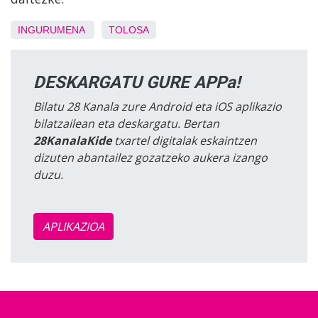
INGURUMENA
TOLOSA
DESKARGATU GURE APPa!
Bilatu 28 Kanala zure Android eta iOS aplikazio
bilatzailean eta deskargatu. Bertan
28KanalaKide
txartel digitalak eskaintzen
dizuten abantailez gozatzeko aukera izango
duzu.
APLIKAZIOA