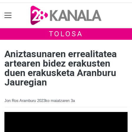
TOLOSA
Aniztasunaren errealitatea
artearen bidez erakusten
duen erakusketa Aranburu
Jauregian
Jon Ros Aramburu
2023ko maiatzaren 3a