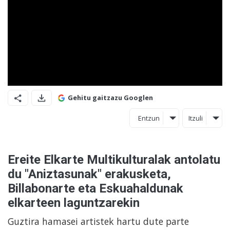
Gehitu gaitzazu Googlen
Entzun
Itzuli
Ereite Elkarte Multikulturalak antolatu
du "Aniztasunak" erakusketa,
Billabonarte eta Eskuahaldunak
elkarteen laguntzarekin
Guztira hamasei artistek hartu dute parte