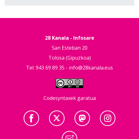
28 Kanala - Infosare
San Esteban 20
Tolosa (Gipuzkoa)
Tel: 943 69 89 35 -
info@28kanala.eus
Codesyntaxek garatua