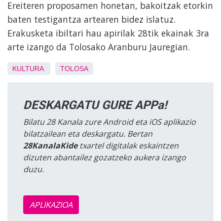
Ereiteren proposamen honetan, bakoitzak etorkin
baten testigantza artearen bidez islatuz.
Erakusketa ibiltari hau apirilak 28tik ekainak 3ra
arte izango da Tolosako Aranburu Jauregian.
KULTURA
TOLOSA
DESKARGATU GURE APPa!
Bilatu 28 Kanala zure Android eta iOS aplikazio
bilatzailean eta deskargatu. Bertan
28KanalaKide
txartel digitalak eskaintzen
dizuten abantailez gozatzeko aukera izango
duzu.
APLIKAZIOA