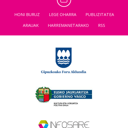
HONI BURUZ
LEGE OHARRA
PUBLIZITATEA
ARAUAK
HARREMANETARAKO
RSS