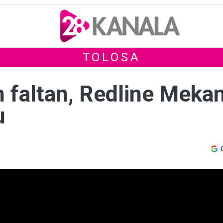
TOLOSA
n faltan, Redline Meka
u