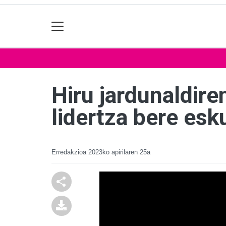
Hiru jardunaldire
lidertza bere esk
Erredakzioa
2023ko apirilaren 25a