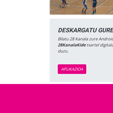
DESKARGATU GURE
Bilatu 28 Kanala zure Android
28KanalaKide
txartel digita
duzu.
APLIKAZIOA