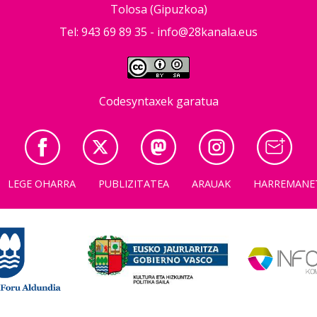
Tolosa (Gipuzkoa)
Tel: 943 69 89 35 -
info@28kanala.eus
Codesyntaxek garatua
LEGE OHARRA
PUBLIZITATEA
ARAUAK
HARREMANE