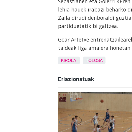
Sebastiánen eta Goierri KEren
lehia hauek irabazi beharko d
Zaila dirudi denboraldi guztia
partiduetatik bi galtzea.
Goar Artetxe entrenatzaileare
taldeak liga amaiera honetan 
KIROLA
TOLOSA
Erlazionatuak