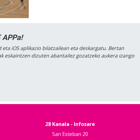
 APPa!
 eta iOS aplikazio bilatzailean eta deskargatu. Bertan
lak eskaintzen dizuten abantailez gozatzeko aukera izango
28 Kanala - Infosare
San Esteban 20