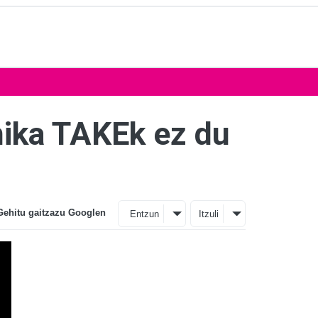
nika TAKEk ez du
Gehitu gaitzazu Googlen
Entzun
Itzuli