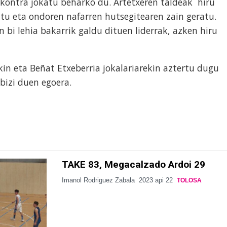
 kontra jokatu beharko du. Artetxeren taldeak hiru
itu eta ondoren nafarren hutsegitearen zain geratu.
n bi lehia bakarrik galdu dituen liderrak, azken hiru
kin eta Beñat Etxeberria jokalariarekin aztertu dugu
bizi duen egoera.
TAKE 83, Megacalzado Ardoi 29
Imanol Rodriguez Zabala
2023 api 22
TOLOSA