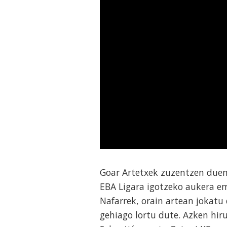
Goar Artetxek zuzentzen duen
EBA Ligara igotzeko aukera e
Nafarrek, orain artean jokatu
gehiago lortu dute. Azken hir