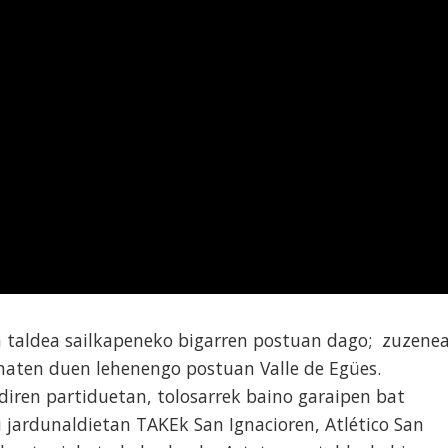
 taldea sailkapeneko bigarren postuan dago; zuzene
maten duen lehenengo postuan Valle de Egües.
 diren partiduetan, tolosarrek baino garaipen bat
u jardunaldietan TAKEk San Ignacioren, Atlético San