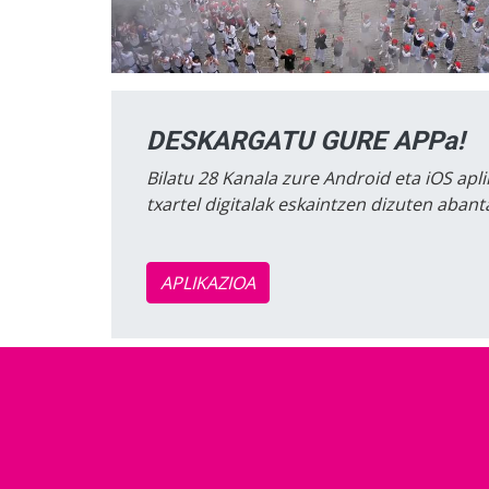
DESKARGATU GURE APPa!
Bilatu 28 Kanala zure Android eta iOS apli
txartel digitalak eskaintzen dizuten aban
APLIKAZIOA