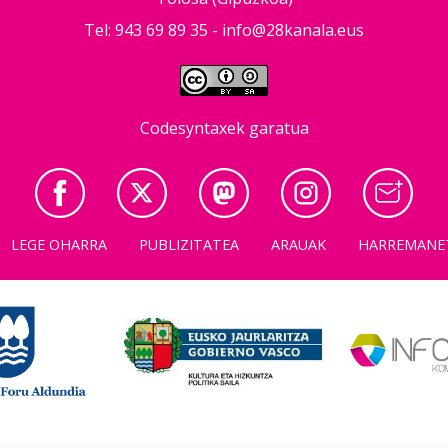
Tel: 943 69 89 35 -
info@28kanala.eus
Codesyntaxek garatua
LEGE OHARRA
PUBLIZITATEA
ARAUAK
HARREMANE