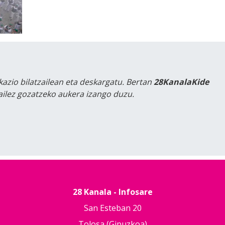
kazio bilatzailean eta deskargatu. Bertan
28KanalaKide
tailez gozatzeko aukera izango duzu.
28 Kanala - Infosare
San Esteban 20
Tolosa (Gipuzkoa)