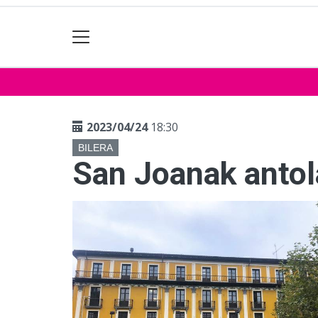
2023/04/24
18:30
BILERA
San Joanak antola