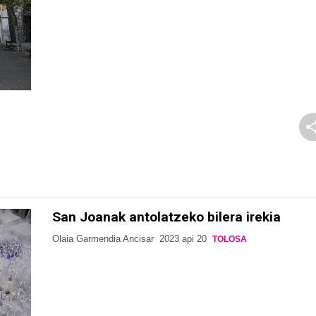
San Joanak antolatzeko bilera irekia
Olaia Garmendia Ancisar
2023 api 20
TOLOSA