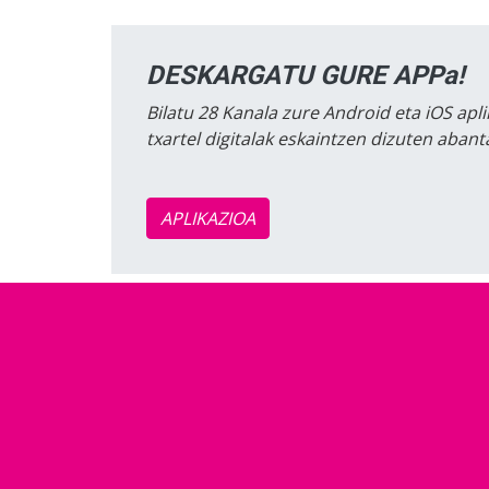
DESKARGATU GURE APPa!
Bilatu 28 Kanala zure Android eta iOS apli
txartel digitalak eskaintzen dizuten aban
APLIKAZIOA