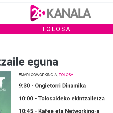
TOLOSA
tzaile eguna
EMARI COWORKING-A,
TOLOSA
9:30 - Ongietorri Dinamika
10:00 - Tolosaldeko ekintzailetza
10:45 - Kafee eta Networking-a