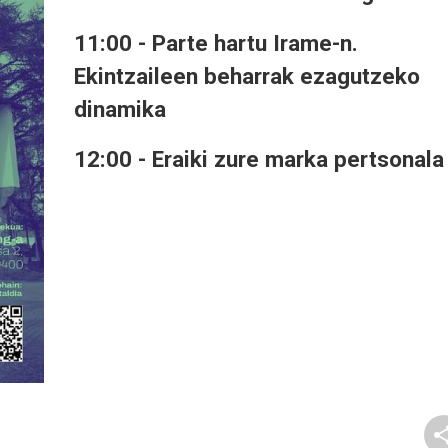
11:00 - Parte hartu Irame-n.
Ekintzaileen beharrak ezagutzeko
dinamika
12:00 - Eraiki zure marka pertsonala