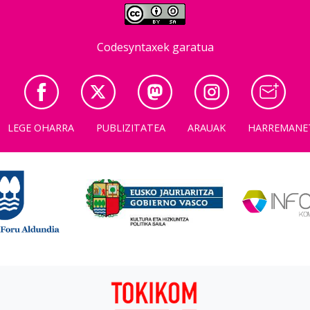
Codesyntaxek garatua
LEGE OHARRA
PUBLIZITATEA
ARAUAK
HARREMANE