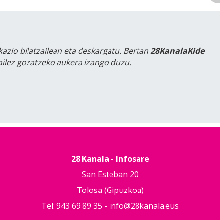
kazio bilatzailean eta deskargatu. Bertan
28KanalaKide
tailez gozatzeko aukera izango duzu.
28 Kanala - Infosare
San Esteban 20
Tolosa (Gipuzkoa)
Tel: 943 69 89 35 -
info@28kanala.eus