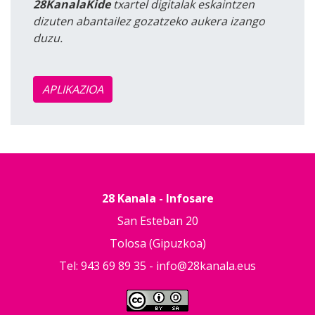
28KanalaKide
txartel digitalak eskaintzen
dizuten abantailez gozatzeko aukera izango
duzu.
APLIKAZIOA
28 Kanala - Infosare
San Esteban 20
Tolosa (Gipuzkoa)
Tel: 943 69 89 35 -
info@28kanala.eus