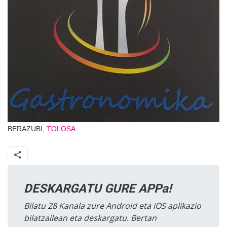
BERAZUBI,
TOLOSA
DESKARGATU GURE APPa!
Bilatu 28 Kanala zure Android eta iOS aplikazio
bilatzailean eta deskargatu. Bertan