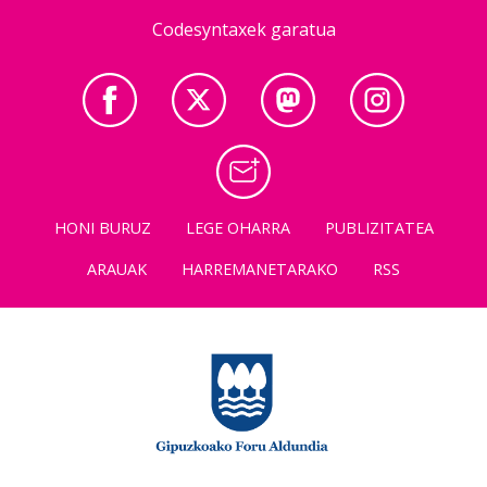
Codesyntaxek garatua
HONI BURUZ
LEGE OHARRA
PUBLIZITATEA
ARAUAK
HARREMANETARAKO
RSS