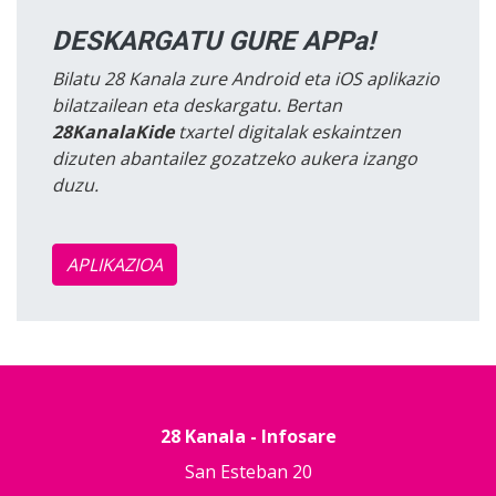
DESKARGATU GURE APPa!
Bilatu 28 Kanala zure Android eta iOS aplikazio
bilatzailean eta deskargatu. Bertan
28KanalaKide
txartel digitalak eskaintzen
dizuten abantailez gozatzeko aukera izango
duzu.
APLIKAZIOA
28 Kanala - Infosare
San Esteban 20