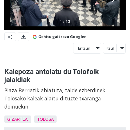
Gehitu gaitzazu Googlen
Entzun
Itzuli
Kalepoza antolatu du Tolofolk
jaialdiak
Plaza Berriatik abiatuta, talde ezberdinek
Tolosako kaleak alaitu dituzte txaranga
doinuekin.
GIZARTEA
TOLOSA