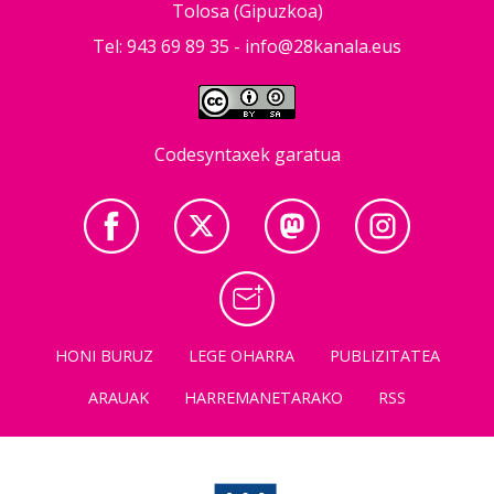
Tolosa (Gipuzkoa)
Tel: 943 69 89 35 -
info@28kanala.eus
Codesyntaxek garatua
HONI BURUZ
LEGE OHARRA
PUBLIZITATEA
ARAUAK
HARREMANETARAKO
RSS