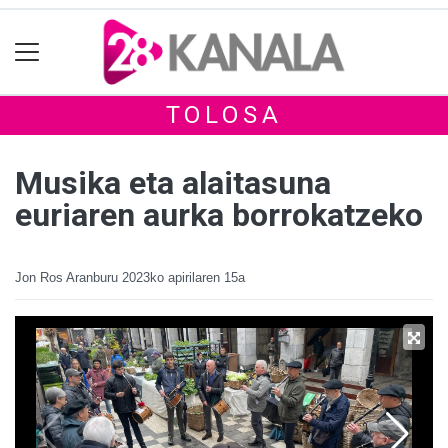
TOLOSA
Musika eta alaitasuna
euriaren aurka borrokatzeko
Jon Ros Aranburu
2023ko apirilaren 15a