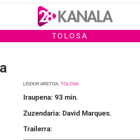
TOLOSA
ja
LEIDOR ARETOA,
TOLOSA
Iraupena: 93 min.
Zuzendaria: David Marques.
Trailerra: