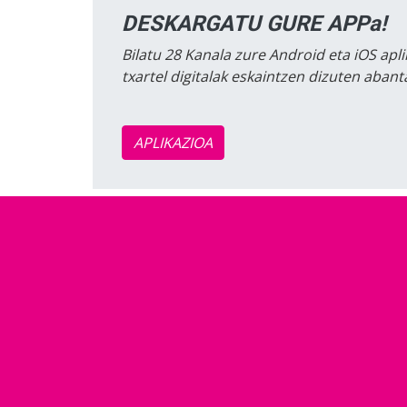
DESKARGATU GURE APPa!
Bilatu 28 Kanala zure Android eta iOS apli
txartel digitalak eskaintzen dizuten aban
APLIKAZIOA