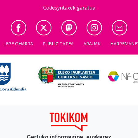
Codesyntaxek garatua
LEGE OHARRA
PUBLIZITATEA
ARAUAK
HARREMANE
Gertuko informazioa, euskaraz