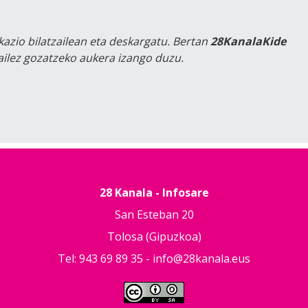
kazio bilatzailean eta deskargatu. Bertan
28KanalaKide
tailez gozatzeko aukera izango duzu.
28 Kanala - Infosare
San Esteban 20
Tolosa (Gipuzkoa)
Tel: 943 69 89 35 -
info@28kanala.eus