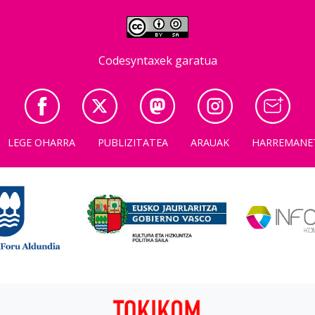
Codesyntaxek garatua
LEGE OHARRA
PUBLIZITATEA
ARAUAK
HARREMANE