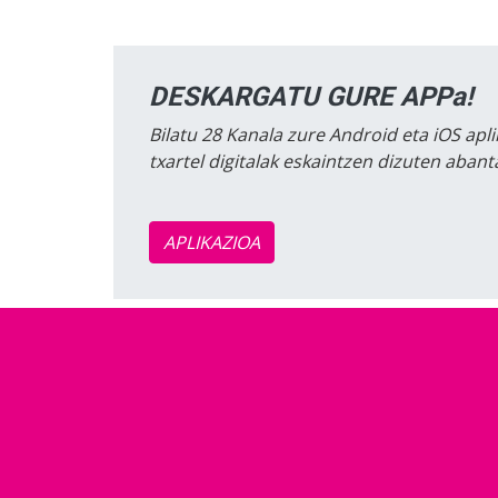
DESKARGATU GURE APPa!
Bilatu 28 Kanala zure Android eta iOS apli
txartel digitalak eskaintzen dizuten aban
APLIKAZIOA