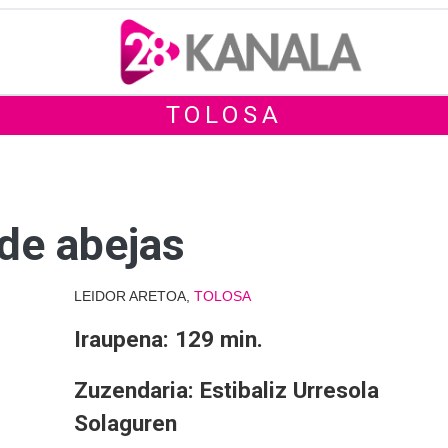
TOLOSA
de abejas
LEIDOR ARETOA,
TOLOSA
Iraupena: 129 min.
Zuzendaria: Estibaliz Urresola
Solaguren