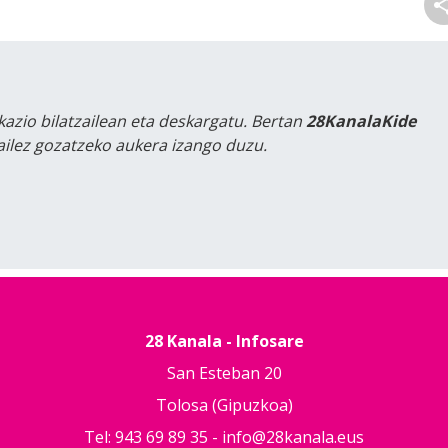
kazio bilatzailean eta deskargatu. Bertan
28KanalaKide
tailez gozatzeko aukera izango duzu.
28 Kanala - Infosare
San Esteban 20
Tolosa (Gipuzkoa)
Tel: 943 69 89 35 -
info@28kanala.eus