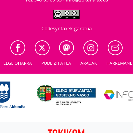
Codesyntaxek garatua
LEGE OHARRA
PUBLIZITATEA
ARAUAK
HARREMANE