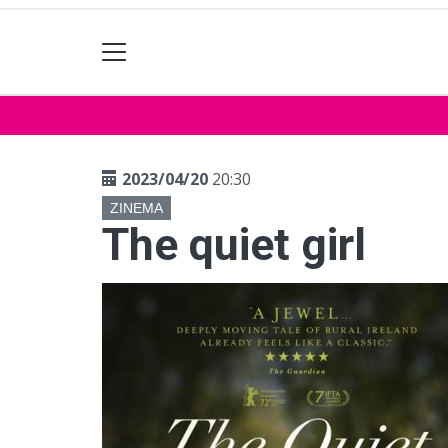
2023/04/20
20:30
ZINEMA
The quiet girl