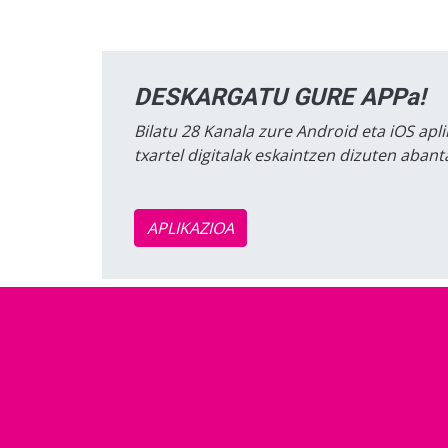
DESKARGATU GURE APPa!
Bilatu 28 Kanala zure Android eta iOS apli
txartel digitalak eskaintzen dizuten aban
APLIKAZIOA