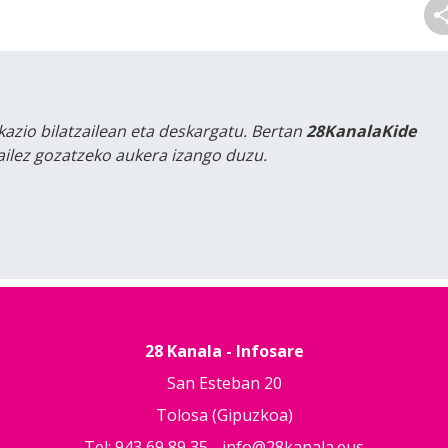
kazio bilatzailean eta deskargatu. Bertan
28KanalaKide
tailez gozatzeko aukera izango duzu.
28 Kanala - Infosare
San Esteban 20
Tolosa (Gipuzkoa)
Tel: 943 69 89 35 -
info@28kanala.eus