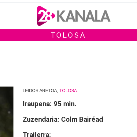
TOLOSA
LEIDOR ARETOA,
TOLOSA
Iraupena: 95 min.
Zuzendaria: Colm Bairéad
Trailerra: