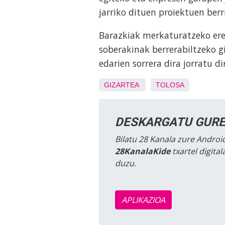
jarriko dituen proiektuen ber
Barazkiak merkaturatzeko ered
soberakinak berrerabiltzeko g
edarien sorrera dira jorratu d
GIZARTEA
TOLOSA
DESKARGATU GURE
Bilatu 28 Kanala zure Android
28KanalaKide
txartel digita
duzu.
APLIKAZIOA