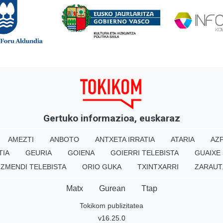
Gertuko informazioa, euskaraz
AMEZTI
ANBOTO
ANTXETA IRRATIA
ATARIA
AZP
TIA
GEURIA
GOIENA
GOIERRI TELEBISTA
GUAIXE
IZMENDI TELEBISTA
ORIO GUKA
TXINTXARRI
ZARAUT
Matx
Gurean
Ttap
Tokikom publizitatea
v16.25.0