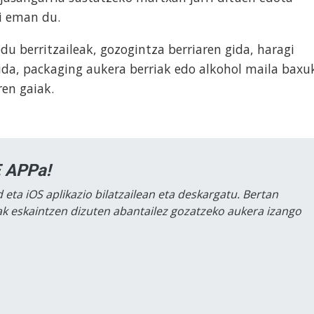
ri eman du.
u berritzaileak, gozogintza berriaren gida, haragi
ida, packaging aukera berriak edo alkohol maila baxu
iren gaiak.
 APPa!
 eta iOS aplikazio bilatzailean eta deskargatu. Bertan
lak eskaintzen dizuten abantailez gozatzeko aukera izango