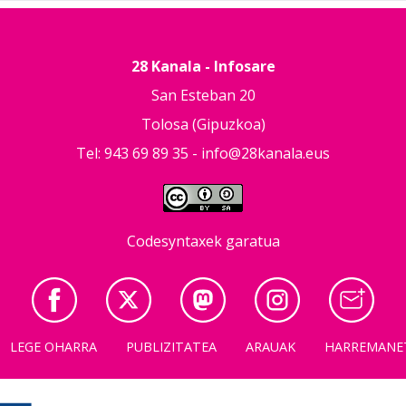
28 Kanala - Infosare
San Esteban 20
Tolosa (Gipuzkoa)
Tel: 943 69 89 35 -
info@28kanala.eus
Codesyntaxek garatua
LEGE OHARRA
PUBLIZITATEA
ARAUAK
HARREMANE