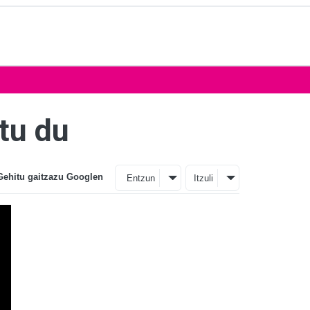
tu du
Gehitu gaitzazu Googlen
Entzun
Itzuli