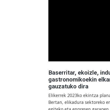
Baserritar, ekoizle, ind
gastronomikoekin elkar
gauzatuko dira
Elikerrek 2023ko ekintza plan
Bertan, elikadura sektoreko e
egiteko eta enpresen garapen 