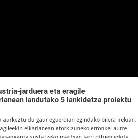
ustria-jarduera eta eragile
lanean landutako 5 lankidetza proiektu
a aurkeztu du gaur eguerdian egindako bilera irekian.
ragileekin elkarlanean etorkizuneko erronkei aurre
jasangarria sustatzeko martxan jarri dituen edota