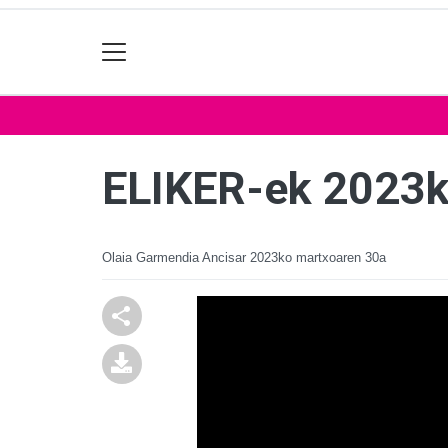
ELIKER-ek 2023ko
Olaia Garmendia Ancisar
2023ko martxoaren 30a