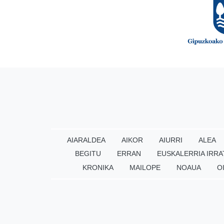
AIARALDEA
AIKOR
AIURRI
ALEA
BEGITU
ERRAN
EUSKALERRIA IRRA
KRONIKA
MAILOPE
NOAUA
O