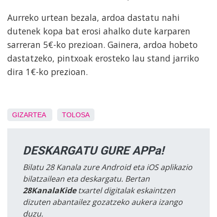
Aurreko urtean bezala, ardoa dastatu nahi
dutenek kopa bat erosi ahalko dute karparen
sarreran 5€-ko prezioan. Gainera, ardoa hobeto
dastatzeko, pintxoak erosteko lau stand jarriko
dira 1€-ko prezioan.
GIZARTEA
TOLOSA
DESKARGATU GURE APPa!
Bilatu 28 Kanala zure Android eta iOS aplikazio
bilatzailean eta deskargatu. Bertan
28KanalaKide
txartel digitalak eskaintzen
dizuten abantailez gozatzeko aukera izango
duzu.