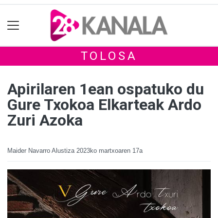
TOLOSA
Apirilaren 1ean ospatuko du
Gure Txokoa Elkarteak Ardo
Zuri Azoka
Maider Navarro Alustiza
2023ko martxoaren 17a