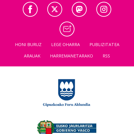
HONI BURUZ
LEGE OHARRA
PUBLIZITATEA
ARAUAK
HARREMANETARAKO
RSS