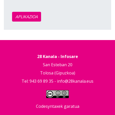
APLIKAZIOA
28 Kanala - Infosare
San Esteban 20
Tolosa (Gipuzkoa)
Tel: 943 69 89 35 -
info@28kanala.eus
Codesyntaxek garatua