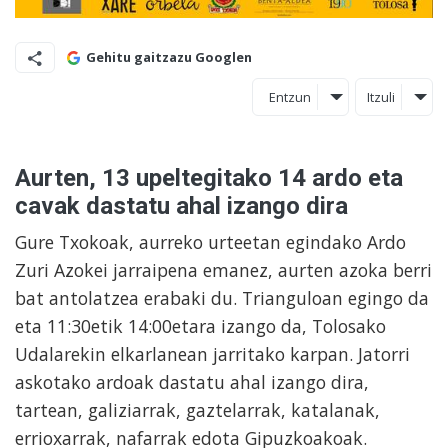
Gehitu gaitzazu Googlen
Entzun
Itzuli
Aurten, 13 upeltegitako 14 ardo eta
cavak dastatu ahal izango dira
Gure Txokoak, aurreko urteetan egindako Ardo
Zuri Azokei jarraipena emanez, aurten azoka berri
bat antolatzea erabaki du. Trianguloan egingo da
eta 11:30etik 14:00etara izango da, Tolosako
Udalarekin elkarlanean jarritako karpan. Jatorri
askotako ardoak dastatu ahal izango dira,
tartean, galiziarrak, gaztelarrak, katalanak,
errioxarrak, nafarrak edota Gipuzkoakoak.