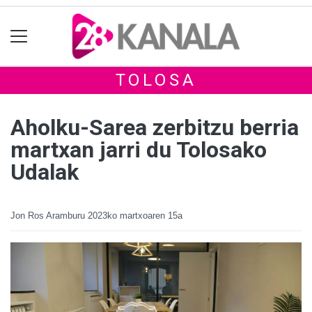
TOLOSA
Aholku-Sarea zerbitzu berria
martxan jarri du Tolosako
Udalak
Jon Ros Aramburu
2023ko martxoaren 15a