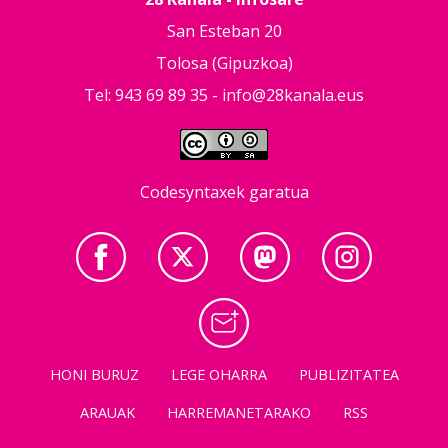
San Esteban 20
Tolosa (Gipuzkoa)
Tel: 943 69 89 35 -
info@28kanala.eus
Codesyntaxek garatua
HONI BURUZ
LEGE OHARRA
PUBLIZITATEA
ARAUAK
HARREMANETARAKO
RSS