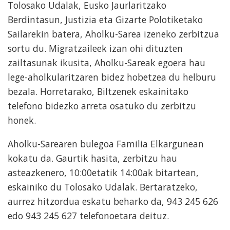
Tolosako Udalak, Eusko Jaurlaritzako
Berdintasun, Justizia eta Gizarte Polotiketako
Sailarekin batera, Aholku-Sarea izeneko zerbitzua
sortu du. Migratzaileek izan ohi dituzten
zailtasunak ikusita, Aholku-Sareak egoera hau
lege-aholkularitzaren bidez hobetzea du helburu
bezala. Horretarako, Biltzenek eskainitako
telefono bidezko arreta osatuko du zerbitzu
honek.
Aholku-Sarearen bulegoa Familia Elkargunean
kokatu da. Gaurtik hasita, zerbitzu hau
asteazkenero, 10:00etatik 14:00ak bitartean,
eskainiko du Tolosako Udalak. Bertaratzeko,
aurrez hitzordua eskatu beharko da, 943 245 626
edo 943 245 627 telefonoetara deituz.