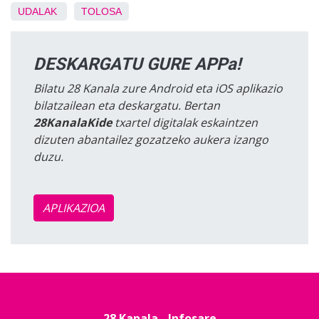
UDALAK
TOLOSA
DESKARGATU GURE APPa!
Bilatu 28 Kanala zure Android eta iOS aplikazio
bilatzailean eta deskargatu. Bertan
28KanalaKide
txartel digitalak eskaintzen
dizuten abantailez gozatzeko aukera izango
duzu.
APLIKAZIOA
28 Kanala - Infosare