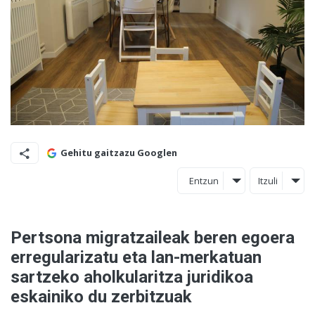
Gehitu gaitzazu Googlen
Entzun
Itzuli
Pertsona migratzaileak beren egoera
erregularizatu eta lan-merkatuan
sartzeko aholkularitza juridikoa
eskainiko du zerbitzuak