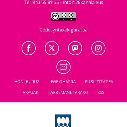
Tel: 943 69 89 35 -
info@28kanala.eus
Codesyntaxek garatua
HONI BURUZ
LEGE OHARRA
PUBLIZITATEA
ARAUAK
HARREMANETARAKO
RSS