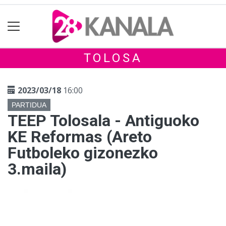
TOLOSA
2023/03/18
16:00
PARTIDUA
TEEP Tolosala - Antiguoko
KE Reformas (Areto
Futboleko gizonezko
3.maila)