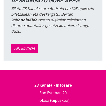
DESKARGATU GURE APPa!
Bilatu 28 Kanala zure Android eta iOS aplikazio
bilatzailean eta deskargatu. Bertan
28KanalaKide
txartel digitalak eskaintzen
dizuten abantailez gozatzeko aukera izango
duzu.
APLIKAZIOA
28 Kanala - Infosare
San Esteban 20
Tolosa (Gipuzkoa)