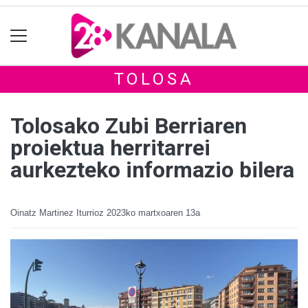
TOLOSA
Tolosako Zubi Berriaren
proiektua herritarrei
aurkezteko informazio bilera
Oinatz Martinez Iturrioz
2023ko martxoaren 13a