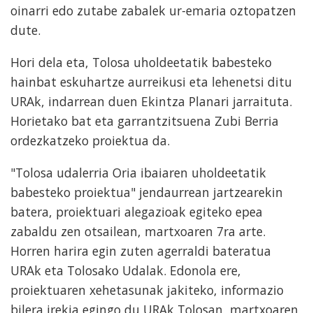
oinarri edo zutabe zabalek ur-emaria oztopatzen
dute.
Hori dela eta, Tolosa uholdeetatik babesteko
hainbat eskuhartze aurreikusi eta lehenetsi ditu
URAk, indarrean duen Ekintza Planari jarraituta.
Horietako bat eta garrantzitsuena Zubi Berria
ordezkatzeko proiektua da.
"Tolosa udalerria Oria ibaiaren uholdeetatik
babesteko proiektua" jendaurrean jartzearekin
batera, proiektuari alegazioak egiteko epea
zabaldu zen otsailean, martxoaren 7ra arte.
Horren harira egin zuten agerraldi bateratua
URAk eta Tolosako Udalak. Edonola ere,
proiektuaren xehetasunak jakiteko, informazio
bilera irekia egingo du URAk Tolosan, martxoaren