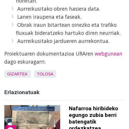
honetan.
Aurreikusitako obren hasiera data.
Lanen iraupena eta faseak.
Obrak iraun bitartean oinezko eta trafiko
fluxuak bideratzeko hartuko diren neurriak.
Aurreikusitako jardueren aurrekontua.
Proiektuaren dokumentazioa URAren
webgunean
dago eskuragarri.
GIZARTEA
TOLOSA
Erlazionatuak
Nafarroa hiribideko
egungo zubia berri
batengatik
ordezkatzea