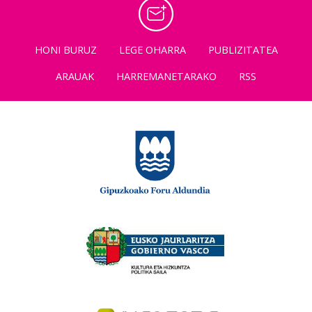
HONI BURUZ
LEGE OHARRA
PUBLIZITATEA
ARAUAK
HARREMANETARAKO
RSS