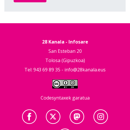
28 Kanala - Infosare
San Esteban 20
Tolosa (Gipuzkoa)
Tel: 943 69 89 35 -
info@28kanala.eus
Codesyntaxek garatua