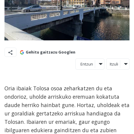
Gehitu gaitzazu Googlen
Entzun
Itzuli
Oria ibaiak Tolosa osoa zeharkatzen du eta
ondorioz, uholde arriskuko eremuan kokatuta
daude herriko hainbat gune. Hortaz, uholdeak eta
ur goraldiak gertatzeko arriskua handiagoa da
Tolosan. Ibaiaren ur emariak, gaur egungo
ibilguaren edukiera gainditzen du eta zubien