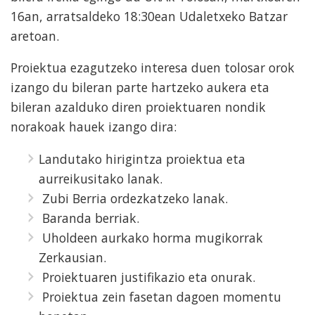
16an, arratsaldeko 18:30ean Udaletxeko Batzar
aretoan.
Proiektua ezagutzeko interesa duen tolosar orok
izango du bileran parte hartzeko aukera eta
bileran azalduko diren proiektuaren nondik
norakoak hauek izango dira:
Landutako hirigintza proiektua eta
aurreikusitako lanak.
Zubi Berria ordezkatzeko lanak.
Baranda berriak.
Uholdeen aurkako horma mugikorrak
Zerkausian.
Proiektuaren justifikazio eta onurak.
Proiektua zein fasetan dagoen momentu