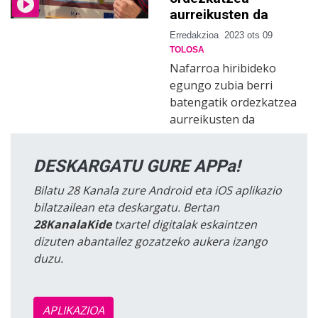
aurreikusten da
Erredakzioa
2023 ots 09
TOLOSA
Nafarroa hiribideko
egungo zubia berri
batengatik ordezkatzea
aurreikusten da
DESKARGATU GURE APPa!
Bilatu 28 Kanala zure Android eta iOS aplikazio
bilatzailean eta deskargatu. Bertan
28KanalaKide
txartel digitalak eskaintzen
dizuten abantailez gozatzeko aukera izango
duzu.
APLIKAZIOA