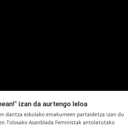
nean!" izan da aurtengo leloa
n dantza eskolako emakumeen partaidetza izan du
uen Tolosako Asanblada Feministak antolatutako