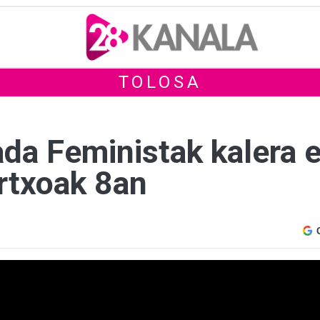
TOLOSA
da Feministak kalera 
rtxoak 8an