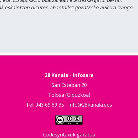
 eta iOS aplikazio bilatzailean eta deskargatu. Bertan
lak eskaintzen dizuten abantailez gozatzeko aukera izango
28 Kanala - Infosare
San Esteban 20
Tolosa (Gipuzkoa)
Tel: 943 69 89 35 -
info@28kanala.eus
Codesyntaxek garatua