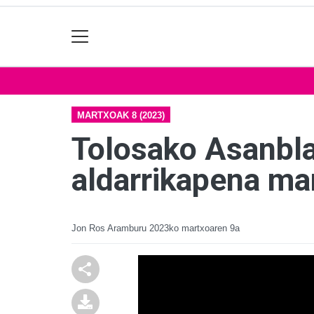
MARTXOAK 8 (2023)
Tolosako Asanbla
aldarrikapena ma
Jon Ros Aramburu
2023ko martxoaren 9a