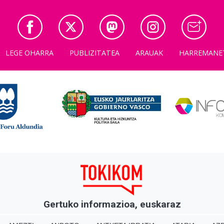
LEGE OHARRA
PUBLIZITATEA
ARAUAK
HARREMANE
Gertuko informazioa, euskaraz