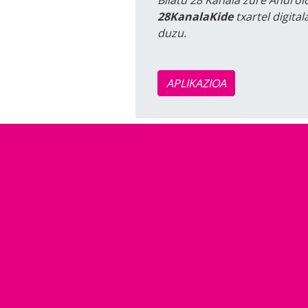
Bilatu 28 Kanala zure Android
28KanalaKide
txartel digita
duzu.
APLIKAZIOA