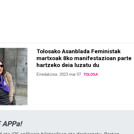
Tolosako Asanblada Feministak
martxoak 8ko manifestazioan parte
hartzeko deia luzatu du
Erredakzioa
2023 mar 07
TOLOSA
 APPa!