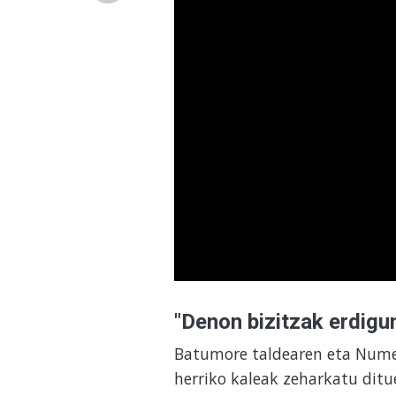
"Denon bizitzak erdigu
Batumore taldearen eta Nume
herriko kaleak zeharkatu dit