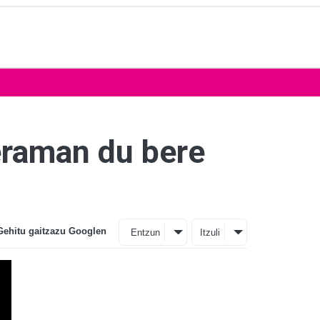
eraman du bere
Gehitu gaitzazu Googlen
Entzun
Itzuli