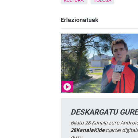
KULTURA
TOLOSA
Erlazionatuak
DESKARGATU GURE
Bilatu 28 Kanala zure Android
28KanalaKide
txartel digita
duzu.