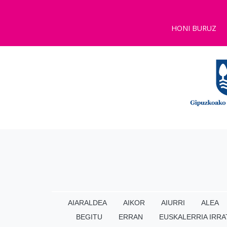
HONI BURUZ
AIARALDEA
AIKOR
AIURRI
ALEA
BEGITU
ERRAN
EUSKALERRIA IRRA