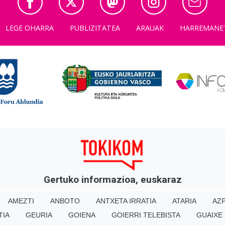
LEGE OHARRA
PUBLIZITATEA
ARAUAK
HARREMANE
Gertuko informazioa, euskaraz
AMEZTI
ANBOTO
ANTXETA IRRATIA
ATARIA
AZP
TIA
GEURIA
GOIENA
GOIERRI TELEBISTA
GUAIXE