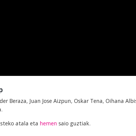
p
er Beraza, Juan Jose Aizpun, Oskar Tena, Oihana Albi
a.
asteko atala eta
hemen
saio guztiak.