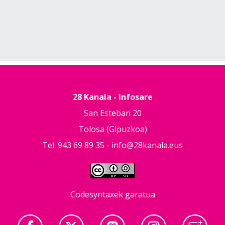
28 Kanala - Infosare
San Esteban 20
Tolosa (Gipuzkoa)
Tel: 943 69 89 35 -
info@28kanala.eus
Codesyntaxek garatua