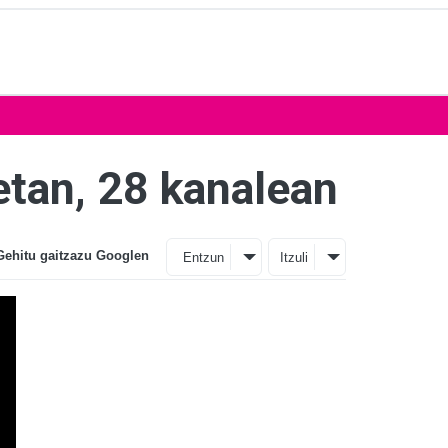
0etan, 28 kanalean
Gehitu gaitzazu Googlen
Entzun
Itzuli