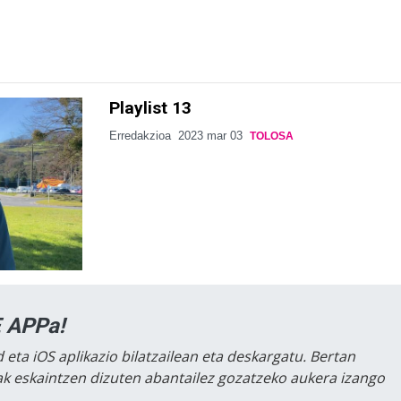
Playlist 13
Erredakzioa
2023 mar 03
TOLOSA
 APPa!
 eta iOS aplikazio bilatzailean eta deskargatu. Bertan
lak eskaintzen dizuten abantailez gozatzeko aukera izango