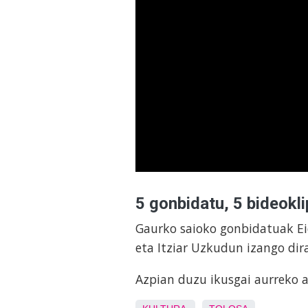
5 gonbidatu, 5 bideokli
Gaurko saioko gonbidatuak Eid
eta Itziar Uzkudun izango dir
Azpian duzu ikusgai aurreko 