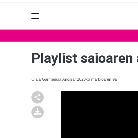
Playlist saioaren
Olaia Garmendia Ancisar
2023ko martxoaren 9a