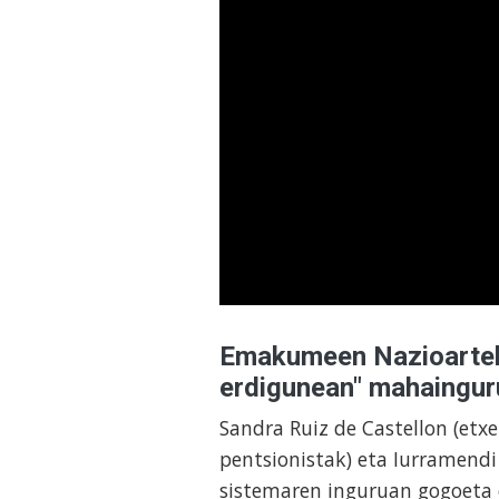
Emakumeen Nazioarteko
erdigunean" mahaingur
Sandra Ruiz de Castellon (etx
pentsionistak) eta Iurramendi 
sistemaren inguruan gogoeta 