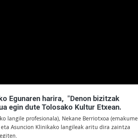
 Egunaren harira, "Denon bizitzak
ua egin dute Tolosako Kultur Etxean.
eko langile profesionala), Nekane Berriotxoa (emakume
eta Asuncion Klinikako langileak aritu dira zaintza
egiten.