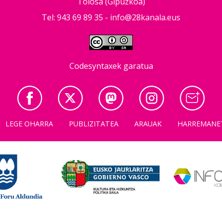
Tolosa (Gipuzkoa)
Tel: 943 69 89 35 -
info@28kanala.eus
Codesyntaxek garatua
LEGE OHARRA
PUBLIZITATEA
ARAUAK
HARREMANE