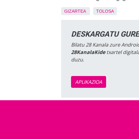
GIZARTEA
TOLOSA
DESKARGATU GURE
Bilatu 28 Kanala zure Android
28KanalaKide
txartel digita
duzu.
APLIKAZIOA