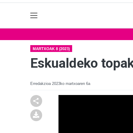
MARTXOAK 8 (2023)
Eskualdeko topak
Erredakzioa
2023ko martxoaren 6a