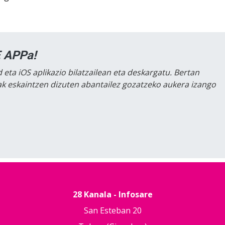
 APPa!
 eta iOS aplikazio bilatzailean eta deskargatu. Bertan
lak eskaintzen dizuten abantailez gozatzeko aukera izango
28 Kanala - Infosare
San Esteban 20