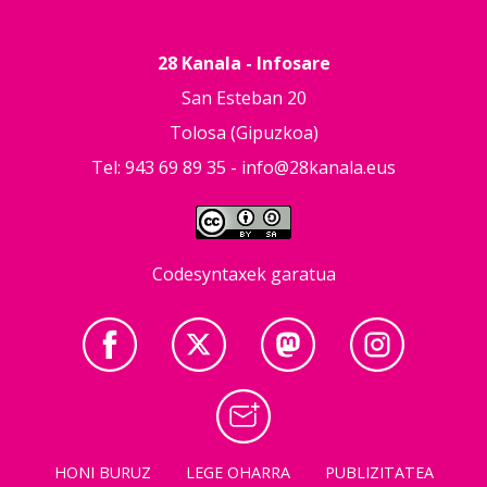
28 Kanala - Infosare
San Esteban 20
Tolosa (Gipuzkoa)
Tel: 943 69 89 35 -
info@28kanala.eus
Codesyntaxek garatua
HONI BURUZ
LEGE OHARRA
PUBLIZITATEA