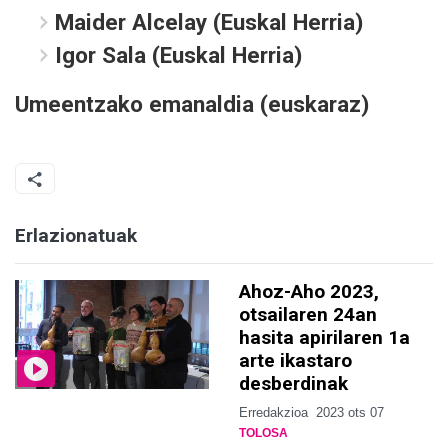
Maider Alcelay (Euskal Herria)
Igor Sala (Euskal Herria)
Umeentzako emanaldia (euskaraz)
Erlazionatuak
Ahoz-Aho 2023,
otsailaren 24an
hasita apirilaren 1a
arte ikastaro
desberdinak
Erredakzioa
2023 ots 07
TOLOSA