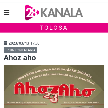
TOLOSA
2023/03/13
17:30
IPUINKONTALARIA
Ahoz aho