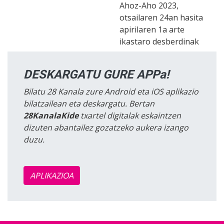
Ahoz-Aho 2023,
otsailaren 24an hasita
apirilaren 1a arte
ikastaro desberdinak
DESKARGATU GURE APPa!
Bilatu 28 Kanala zure Android eta iOS aplikazio
bilatzailean eta deskargatu. Bertan
28KanalaKide
txartel digitalak eskaintzen
dizuten abantailez gozatzeko aukera izango
duzu.
APLIKAZIOA