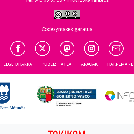
Codesyntaxek garatua
LEGE OHARRA
PUBLIZITATEA
ARAUAK
HARREMANE