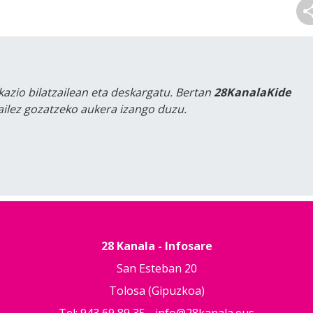
kazio bilatzailean eta deskargatu. Bertan
28KanalaKide
tailez gozatzeko aukera izango duzu.
28 Kanala - Infosare
San Esteban 20
Tolosa (Gipuzkoa)
Tel: 943 69 89 35 -
info@28kanala.eus