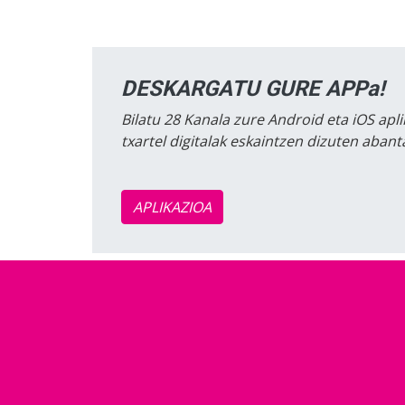
DESKARGATU GURE APPa!
Bilatu 28 Kanala zure Android eta iOS apli
txartel digitalak eskaintzen dizuten aban
APLIKAZIOA