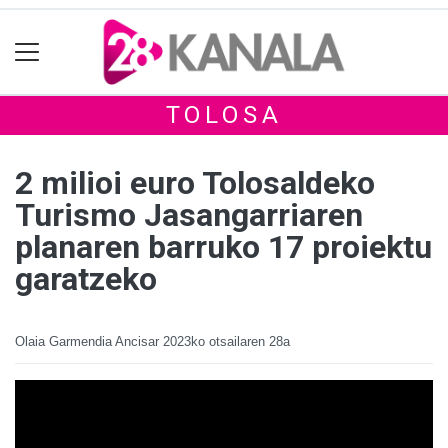
TOLOSA
2 milioi euro Tolosaldeko
Turismo Jasangarriaren
planaren barruko 17 proiektu
garatzeko
Olaia Garmendia Ancisar
2023ko otsailaren 28a