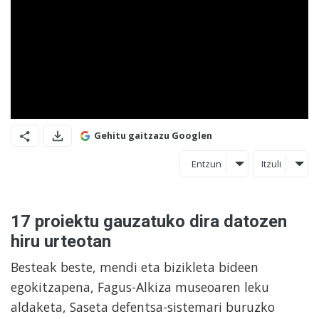
Gehitu gaitzazu Googlen
Entzun
Itzuli
17 proiektu gauzatuko dira datozen
hiru urteotan
Besteak beste, mendi eta bizikleta bideen
egokitzapena, Fagus-Alkiza museoaren leku
aldaketa, Saseta defentsa-sistemari buruzko