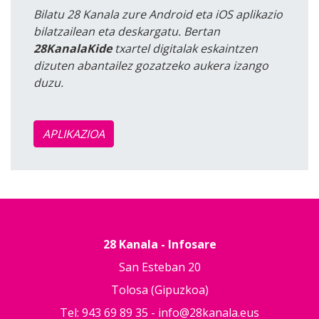
Bilatu 28 Kanala zure Android eta iOS aplikazio
bilatzailean eta deskargatu. Bertan
28KanalaKide
txartel digitalak eskaintzen
dizuten abantailez gozatzeko aukera izango
duzu.
APLIKAZIOA
28 Kanala - Infosare
San Esteban 20
Tolosa (Gipuzkoa)
Tel: 943 69 89 35 -
info@28kanala.eus