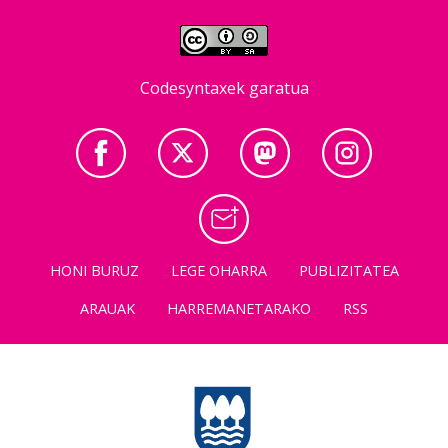
Codesyntaxek garatua
HONI BURUZ
LEGE OHARRA
PUBLIZITATEA
ARAUAK
HARREMANETARAKO
RSS