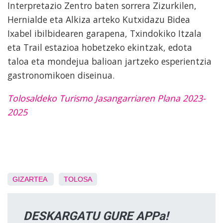
Interpretazio Zentro baten sorrera Zizurkilen,
Hernialde eta Alkiza arteko Kutxidazu Bidea
Ixabel ibilbidearen garapena, Txindokiko Itzala
eta Trail estazioa hobetzeko ekintzak, edota
taloa eta mondejua balioan jartzeko esperientzia
gastronomikoen diseinua.
Tolosaldeko Turismo Jasangarriaren Plana 2023-
2025
GIZARTEA
TOLOSA
DESKARGATU GURE APPa!