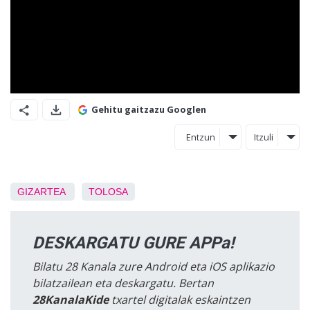
Gehitu gaitzazu Googlen
Entzun
Itzuli
GIZARTEA
TOLOSA
DESKARGATU GURE APPa!
Bilatu 28 Kanala zure Android eta iOS aplikazio
bilatzailean eta deskargatu. Bertan
28KanalaKide
txartel digitalak eskaintzen