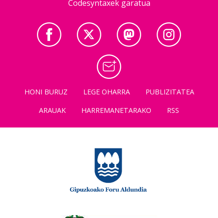
Codesyntaxek garatua
HONI BURUZ
LEGE OHARRA
PUBLIZITATEA
ARAUAK
HARREMANETARAKO
RSS