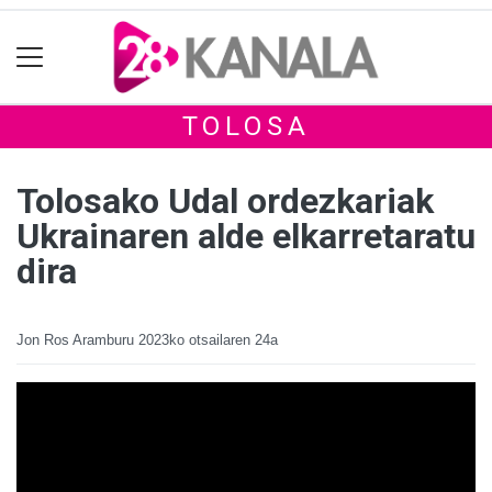
TOLOSA
Tolosako Udal ordezkariak
Ukrainaren alde elkarretaratu
dira
Jon Ros Aramburu
2023ko otsailaren 24a