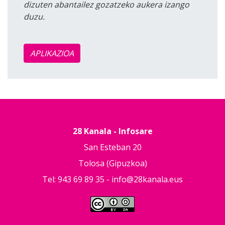
dizuten abantailez gozatzeko aukera izango
duzu.
APLIKAZIOA
28 Kanala - Infosare
San Esteban 20
Tolosa (Gipuzkoa)
Tel: 943 69 89 35 -
info@28kanala.eus