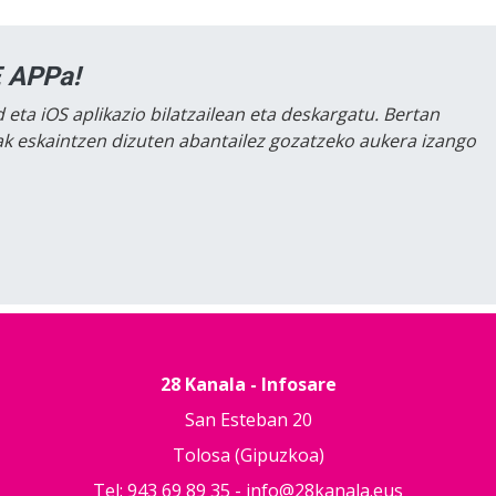
 APPa!
 eta iOS aplikazio bilatzailean eta deskargatu. Bertan
lak eskaintzen dizuten abantailez gozatzeko aukera izango
28 Kanala - Infosare
San Esteban 20
Tolosa (Gipuzkoa)
Tel: 943 69 89 35 -
info@28kanala.eus