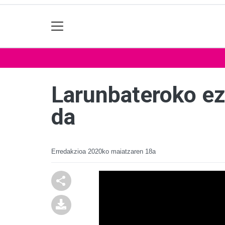
Larunbateroko ezo
da
Erredakzioa
2020ko maiatzaren 18a