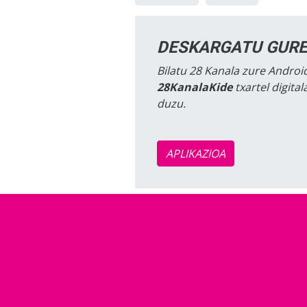
DESKARGATU GURE
Bilatu 28 Kanala zure Android
28KanalaKide
txartel digita
duzu.
APLIKAZIOA