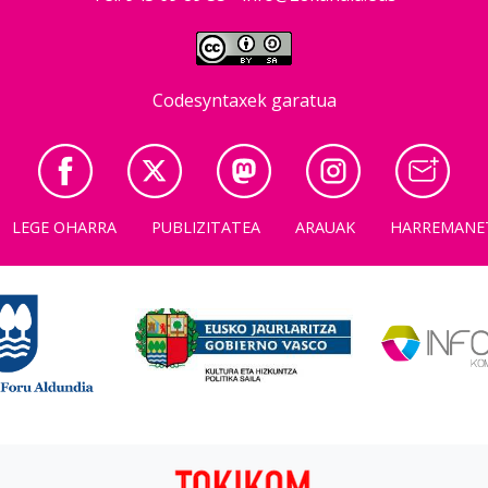
Codesyntaxek garatua
LEGE OHARRA
PUBLIZITATEA
ARAUAK
HARREMANE