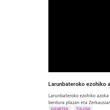
Larunbateroko ezohiko az
Larunbateroko ezohiko azoka b
berdura plazan eta Zerkausian
GIZARTEA
TOLOSA