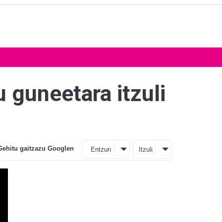
 guneetara itzuli
Gehitu gaitzazu Googlen
Entzun
Itzuli