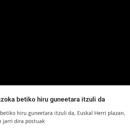
oka betiko hiru guneetara itzuli da
etiko hiru guneetara itzuli da, Euskal Herri plazan,
 jarri dira postuak