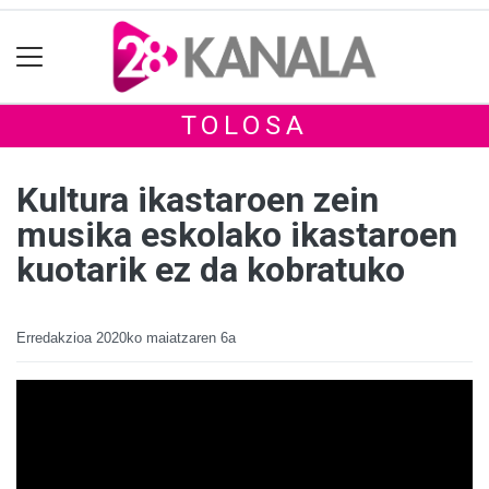
TOLOSA
Kultura ikastaroen zein
musika eskolako ikastaroen
kuotarik ez da kobratuko
Erredakzioa
2020ko maiatzaren 6a