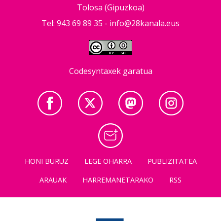
Tolosa (Gipuzkoa)
Tel: 943 69 89 35 -
info@28kanala.eus
Codesyntaxek garatua
HONI BURUZ
LEGE OHARRA
PUBLIZITATEA
ARAUAK
HARREMANETARAKO
RSS