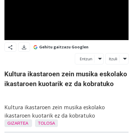
Gehitu gaitzazu Googlen
Entzun
Itzuli
Kultura ikastaroen zein musika eskolako
ikastaroen kuotarik ez da kobratuko
Kultura ikastaroen zein musika eskolako
ikastaroen kuotarik ez da kobratuko
GIZARTEA
TOLOSA