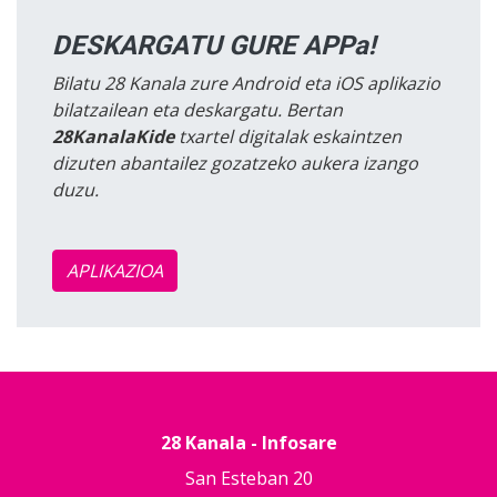
DESKARGATU GURE APPa!
Bilatu 28 Kanala zure Android eta iOS aplikazio
bilatzailean eta deskargatu. Bertan
28KanalaKide
txartel digitalak eskaintzen
dizuten abantailez gozatzeko aukera izango
duzu.
APLIKAZIOA
28 Kanala - Infosare
San Esteban 20