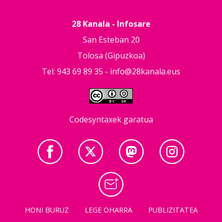
28 Kanala - Infosare
San Esteban 20
Tolosa (Gipuzkoa)
Tel: 943 69 89 35 -
info@28kanala.eus
Codesyntaxek garatua
HONI BURUZ
LEGE OHARRA
PUBLIZITATEA