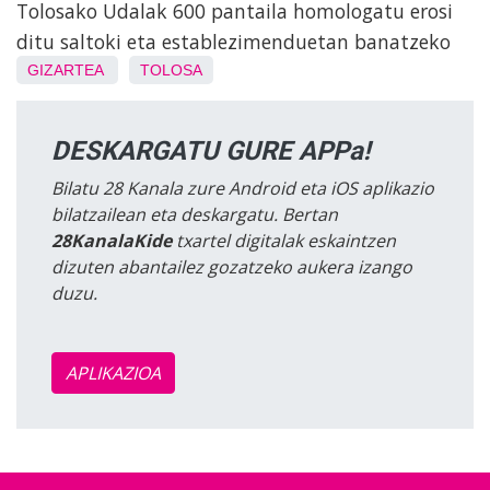
Tolosako Udalak 600 pantaila homologatu erosi
ditu saltoki eta establezimenduetan banatzeko
GIZARTEA
TOLOSA
DESKARGATU GURE APPa!
Bilatu 28 Kanala zure Android eta iOS aplikazio
bilatzailean eta deskargatu. Bertan
28KanalaKide
txartel digitalak eskaintzen
dizuten abantailez gozatzeko aukera izango
duzu.
APLIKAZIOA