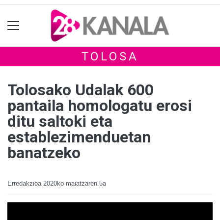
TOLOSA
Tolosako Udalak 600
pantaila homologatu erosi
ditu saltoki eta
establezimenduetan
banatzeko
Erredakzioa
2020ko maiatzaren 5a