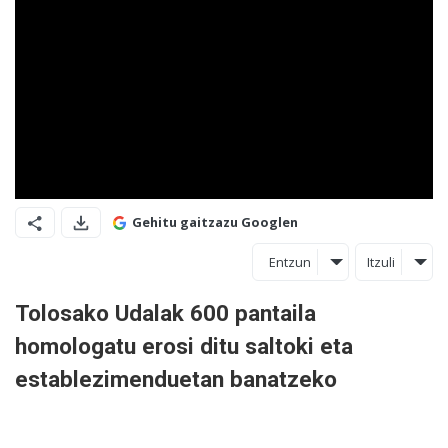
Gehitu gaitzazu Googlen
Entzun
Itzuli
Tolosako Udalak 600 pantaila
homologatu erosi ditu saltoki eta
establezimenduetan banatzeko