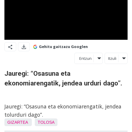
Gehitu gaitzazu Googlen
Entzun
Itzuli
Jauregi: “Osasuna eta
ekonomiarengatik, jendea urduri dago”.
Jauregi: “Osasuna eta ekonomiarengatik, jendea
tolurduri dago”.
GIZARTEA
TOLOSA