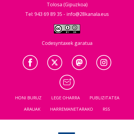
Tolosa (Gipuzkoa)
Tel: 943 69 89 35 -
info@28kanala.eus
Codesyntaxek garatua
HONI BURUZ
LEGE OHARRA
PUBLIZITATEA
ARAUAK
HARREMANETARAKO
RSS