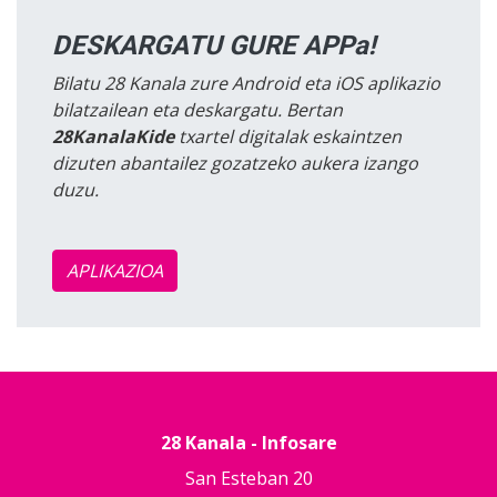
DESKARGATU GURE APPa!
Bilatu 28 Kanala zure Android eta iOS aplikazio
bilatzailean eta deskargatu. Bertan
28KanalaKide
txartel digitalak eskaintzen
dizuten abantailez gozatzeko aukera izango
duzu.
APLIKAZIOA
28 Kanala - Infosare
San Esteban 20