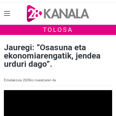
TOLOSA
Jauregi: “Osasuna eta
ekonomiarengatik, jendea
urduri dago”.
Erredakzioa
2020ko maiatzaren 4a