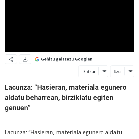
Gehitu gaitzazu Googlen
Entzun
Itzuli
Lacunza: “Hasieran, materiala egunero
aldatu beharrean, birziklatu egiten
genuen”
Lacunza: “Hasieran, materiala egunero aldatu