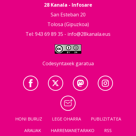
28 Kanala - Infosare
San Esteban 20
Tolosa (Gipuzkoa)
Tel: 943 69 89 35 -
info@28kanala.eus
Codesyntaxek garatua
HONI BURUZ
LEGE OHARRA
PUBLIZITATEA
ARAUAK
HARREMANETARAKO
RSS