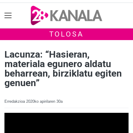
TOLOSA
Lacunza: “Hasieran,
materiala egunero aldatu
beharrean, birziklatu egiten
genuen”
Erredakzioa
2020ko apirilaren 30a