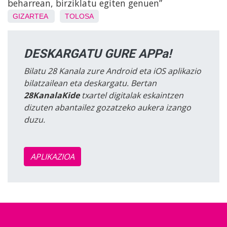
beharrean, birziklatu egiten genuen”
GIZARTEA
TOLOSA
DESKARGATU GURE APPa!
Bilatu 28 Kanala zure Android eta iOS aplikazio
bilatzailean eta deskargatu. Bertan
28KanalaKide
txartel digitalak eskaintzen
dizuten abantailez gozatzeko aukera izango
duzu.
APLIKAZIOA