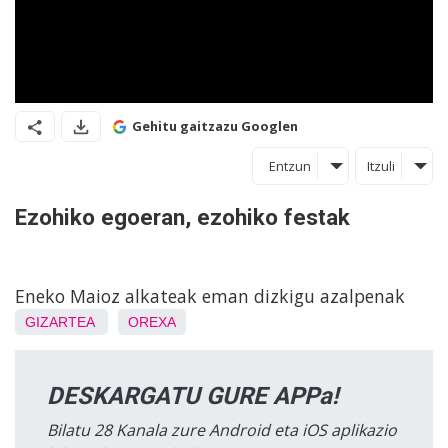
Gehitu gaitzazu Googlen
Entzun
Itzuli
Ezohiko egoeran, ezohiko festak
Eneko Maioz alkateak eman dizkigu azalpenak
GIZARTEA
OREXA
DESKARGATU GURE APPa!
Bilatu 28 Kanala zure Android eta iOS aplikazio