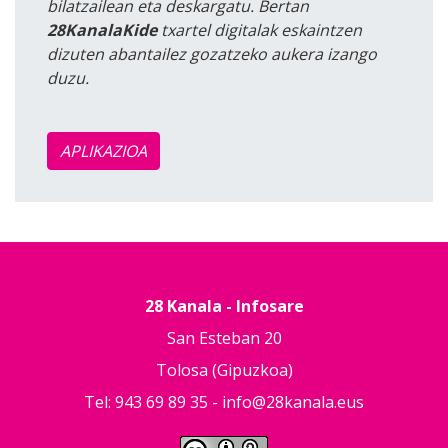
bilatzailean eta deskargatu. Bertan
28KanalaKide
txartel digitalak eskaintzen
dizuten abantailez gozatzeko aukera izango
duzu.
APLIKAZIOA
28 Kanala - Infosare
San Esteban 20
Tolosa (Gipuzkoa)
Tel: 943 69 89 35 -
info@28kanala.eus