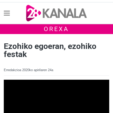
OREXA
Ezohiko egoeran, ezohiko
festak
Erredakzioa
2020ko apirilaren 24a