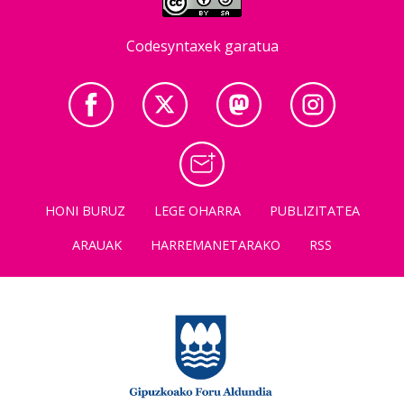
Codesyntaxek garatua
HONI BURUZ
LEGE OHARRA
PUBLIZITATEA
ARAUAK
HARREMANETARAKO
RSS