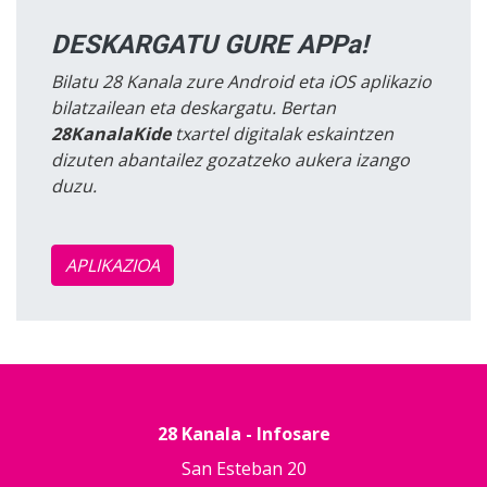
DESKARGATU GURE APPa!
Bilatu 28 Kanala zure Android eta iOS aplikazio
bilatzailean eta deskargatu. Bertan
28KanalaKide
txartel digitalak eskaintzen
dizuten abantailez gozatzeko aukera izango
duzu.
APLIKAZIOA
28 Kanala - Infosare
San Esteban 20