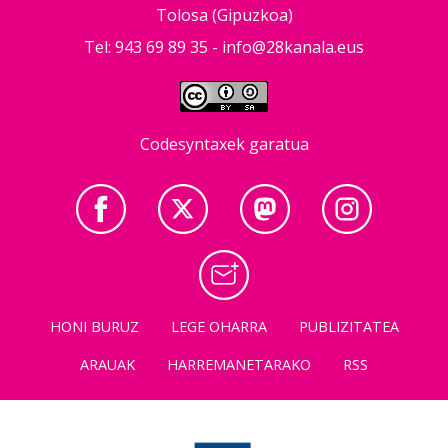
Tolosa (Gipuzkoa)
Tel: 943 69 89 35 -
info@28kanala.eus
Codesyntaxek garatua
HONI BURUZ
LEGE OHARRA
PUBLIZITATEA
ARAUAK
HARREMANETARAKO
RSS