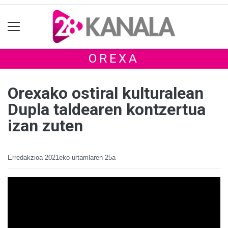
OREXA
Orexako ostiral kulturalean
Dupla taldearen kontzertua
izan zuten
Erredakzioa
2021eko urtarrilaren 25a