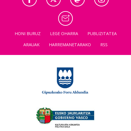
HONI BURUZ
LEGE OHARRA
PUBLIZITATEA
ARAUAK
HARREMANETARAKO
RSS