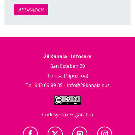
APLIKAZIOA
28 Kanala - Infosare
San Esteban 20
Tolosa (Gipuzkoa)
Tel: 943 69 89 35 -
info@28kanala.eus
Codesyntaxek garatua