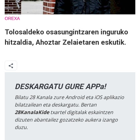
OREXA
Tolosaldeko osasungintzaren inguruko
hitzaldia, Ahoztar Zelaietaren eskutik.
DESKARGATU GURE APPa!
Bilatu 28 Kanala zure Android eta iOS aplikazio
bilatzailean eta deskargatu. Bertan
28KanalaKide
txartel digitalak eskaintzen
dizuten abantailez gozatzeko aukera izango
duzu.