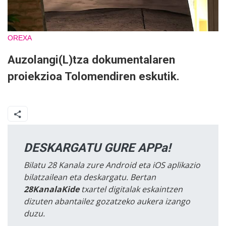
OREXA
Auzolangi(L)tza dokumentalaren
proiekzioa Tolomendiren eskutik.
DESKARGATU GURE APPa!
Bilatu 28 Kanala zure Android eta iOS aplikazio
bilatzailean eta deskargatu. Bertan
28KanalaKide
txartel digitalak eskaintzen
dizuten abantailez gozatzeko aukera izango
duzu.