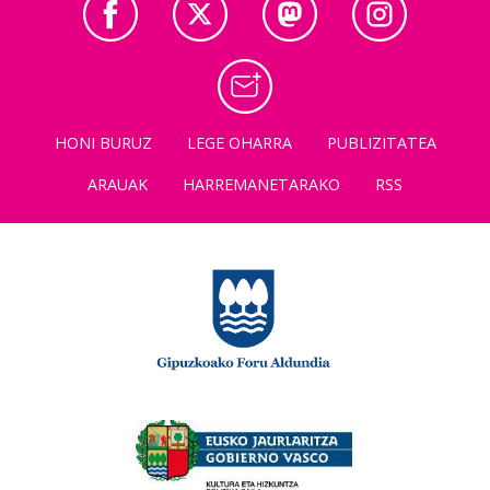
HONI BURUZ
LEGE OHARRA
PUBLIZITATEA
ARAUAK
HARREMANETARAKO
RSS