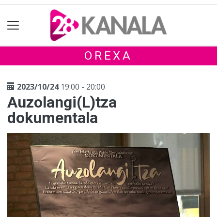
OREXA
2023/10/24
19:00 - 20:00
Auzolangi(L)tza
dokumentala