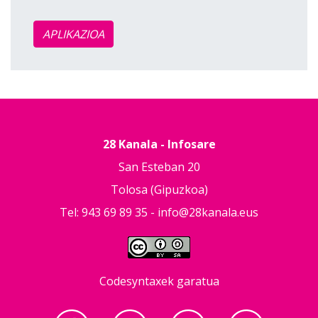
APLIKAZIOA
28 Kanala - Infosare
San Esteban 20
Tolosa (Gipuzkoa)
Tel: 943 69 89 35 -
info@28kanala.eus
Codesyntaxek garatua