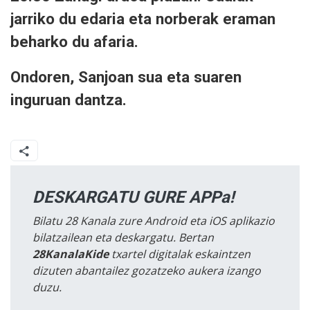
jarriko du edaria eta norberak eraman
beharko du afaria.
Ondoren, Sanjoan sua eta suaren
inguruan dantza.
DESKARGATU GURE APPa!
Bilatu 28 Kanala zure Android eta iOS aplikazio
bilatzailean eta deskargatu. Bertan
28KanalaKide
txartel digitalak eskaintzen
dizuten abantailez gozatzeko aukera izango
duzu.