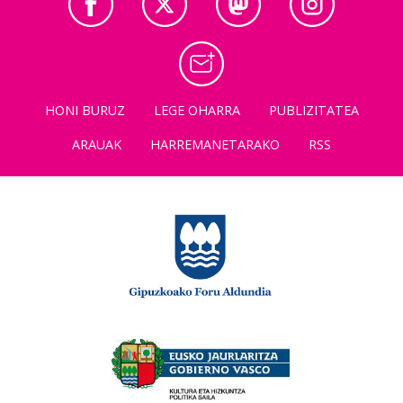
HONI BURUZ
LEGE OHARRA
PUBLIZITATEA
ARAUAK
HARREMANETARAKO
RSS