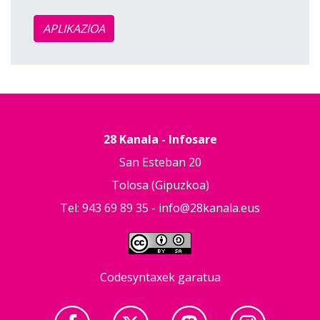
APLIKAZIOA
28 Kanala - Infosare
San Esteban 20
Tolosa (Gipuzkoa)
Tel: 943 69 89 35 -
info@28kanala.eus
Codesyntaxek garatua