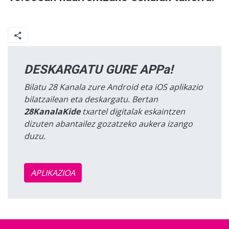
DESKARGATU GURE APPa!
Bilatu 28 Kanala zure Android eta iOS aplikazio
bilatzailean eta deskargatu. Bertan
28KanalaKide
txartel digitalak eskaintzen
dizuten abantailez gozatzeko aukera izango
duzu.
APLIKAZIOA