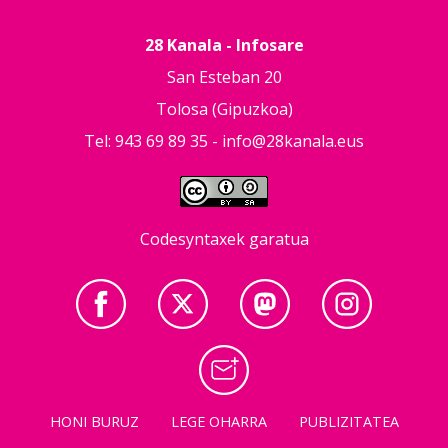
28 Kanala - Infosare
San Esteban 20
Tolosa (Gipuzkoa)
Tel: 943 69 89 35 -
info@28kanala.eus
Codesyntaxek garatua
HONI BURUZ
LEGE OHARRA
PUBLIZITATEA