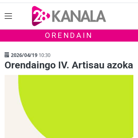
ORENDAIN
2026/04/19
10:30
Orendaingo IV. Artisau azoka