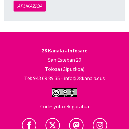
APLIKAZIOA
28 Kanala - Infosare
San Esteban 20
Tolosa (Gipuzkoa)
Tel: 943 69 89 35 -
info@28kanala.eus
Codesyntaxek garatua