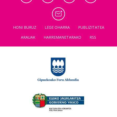
HONI BURUZ
LEGE OHARRA
PUBLIZITATEA
ARAUAK
HARREMANETARAKO
RSS