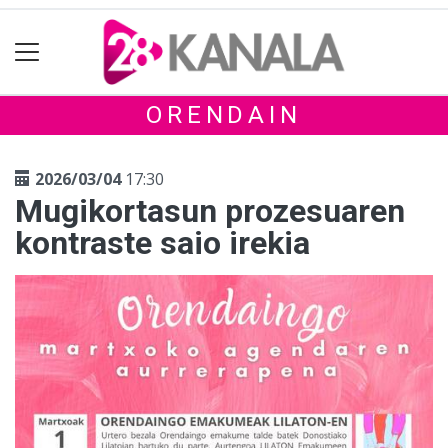
ORENDAIN
2026/03/04
17:30
Mugikortasun prozesuaren
kontraste saio irekia