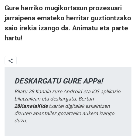
Gure herriko mugikortasun prozesuari
jarraipena emateko herritar guztiontzako
saio irekia izango da. Animatu eta parte
hartu!
DESKARGATU GURE APPa!
Bilatu 28 Kanala zure Android eta iOS aplikazio
bilatzailean eta deskargatu. Bertan
28KanalaKide
txartel digitalak eskaintzen
dizuten abantailez gozatzeko aukera izango
duzu.