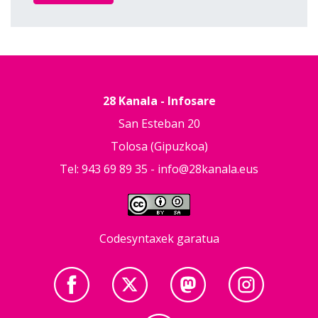
28 Kanala - Infosare
San Esteban 20
Tolosa (Gipuzkoa)
Tel: 943 69 89 35 -
info@28kanala.eus
Codesyntaxek garatua