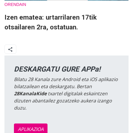
ORENDAIN
Izen ematea: urtarrilaren 17tik
otsailaren 2ra, ostatuan.
DESKARGATU GURE APPa!
Bilatu 28 Kanala zure Android eta iOS aplikazio
bilatzailean eta deskargatu. Bertan
28KanalaKide
txartel digitalak eskaintzen
dizuten abantailez gozatzeko aukera izango
duzu.
APLIKAZIOA