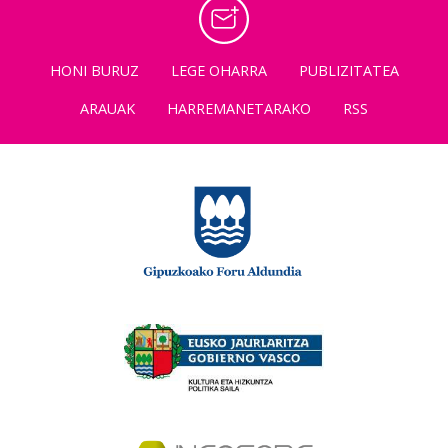
HONI BURUZ
LEGE OHARRA
PUBLIZITATEA
ARAUAK
HARREMANETARAKO
RSS