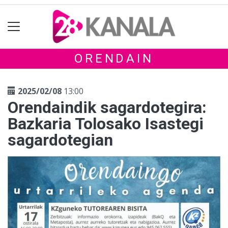
ORENDAIN
2025/02/08
13:00
Orendaindik sagardotegira:
Bazkaria Tolosako Isastegi
sagardotegian