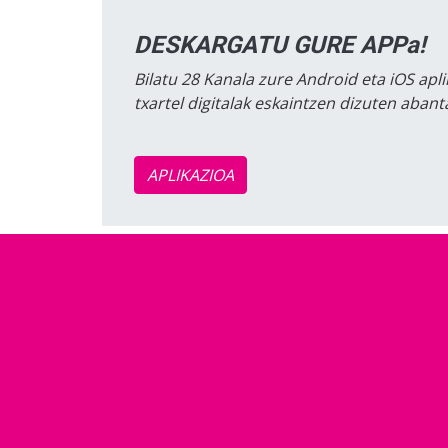
DESKARGATU GURE APPa!
Bilatu 28 Kanala zure Android eta iOS apli
txartel digitalak eskaintzen dizuten aban
APLIKAZIOA