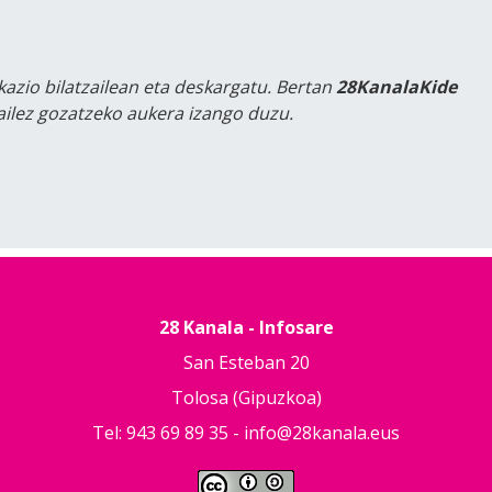
kazio bilatzailean eta deskargatu. Bertan
28KanalaKide
tailez gozatzeko aukera izango duzu.
28 Kanala - Infosare
San Esteban 20
Tolosa (Gipuzkoa)
Tel: 943 69 89 35 -
info@28kanala.eus