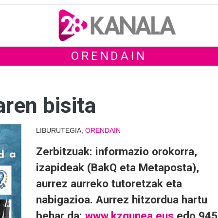
ORENDAIN
ren bisita
LIBURUTEGIA,
ORENDAIN
Zerbitzuak: informazio orokorra,
izapideak (BakQ eta Metaposta),
aurrez aurreko tutoretzak eta
nabigazioa. Aurrez hitzordua hartu
behar da:
www.kzgunea.eus
edo 945