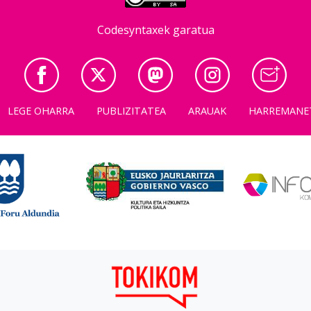
Codesyntaxek garatua
LEGE OHARRA
PUBLIZITATEA
ARAUAK
HARREMANE