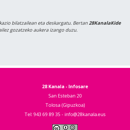
kazio bilatzailean eta deskargatu. Bertan
28KanalaKide
tailez gozatzeko aukera izango duzu.
28 Kanala - Infosare
San Esteban 20
Tolosa (Gipuzkoa)
Tel: 943 69 89 35 -
info@28kanala.eus