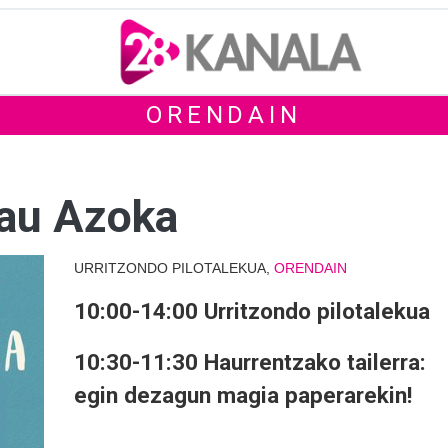
ORENDAIN
sau Azoka
URRITZONDO PILOTALEKUA,
ORENDAIN
10:00-14:00 Urritzondo pilotalekua
10:30-11:30 Haurrentzako tailerra:
egin dezagun magia paperarekin!