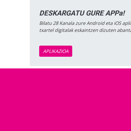
DESKARGATU GURE APPa!
Bilatu 28 Kanala zure Android eta iOS apli
txartel digitalak eskaintzen dizuten aban
APLIKAZIOA