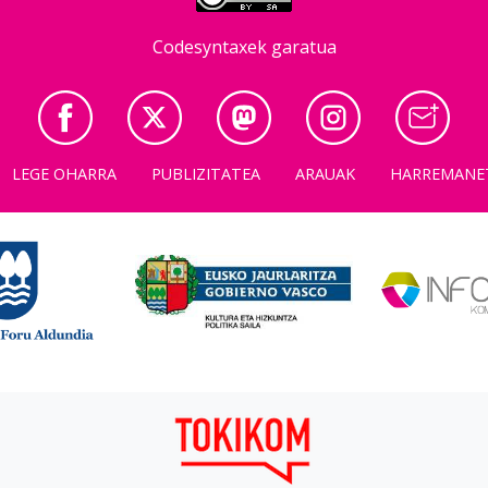
Codesyntaxek garatua
LEGE OHARRA
PUBLIZITATEA
ARAUAK
HARREMANE