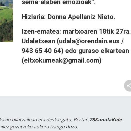
seme-alaben emozioak”.
Hizlaria: Donna Apellaniz Nieto.
Izen-ematea: martxoaren 18tik 27ra.
Udaletxean (udala@orendain.eus /
943 65 40 64) edo guraso elkartean
(eltxokumeak@gmail.com)
kazio bilatzailean eta deskargatu. Bertan
28KanalaKide
tailez gozatzeko aukera izango duzu.