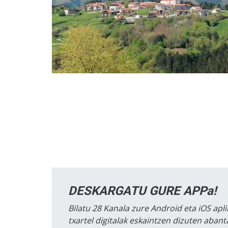
DESKARGATU GURE APPa!
Bilatu 28 Kanala zure Android eta iOS apli
txartel digitalak eskaintzen dizuten aban