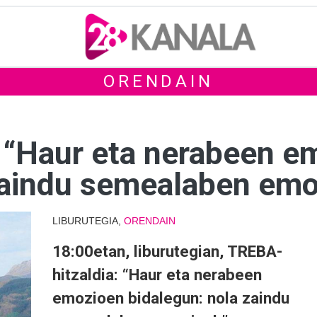
ORENDAIN
 “Haur eta nerabeen e
zaindu semealaben emo
LIBURUTEGIA,
ORENDAIN
18:00etan, liburutegian, TREBA-
hitzaldia: “Haur eta nerabeen
emozioen bidalegun: nola zaindu