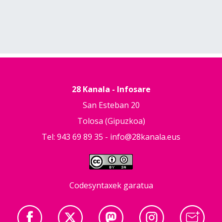
28 Kanala - Infosare
San Esteban 20
Tolosa (Gipuzkoa)
Tel: 943 69 89 35 -
info@28kanala.eus
Codesyntaxek garatua