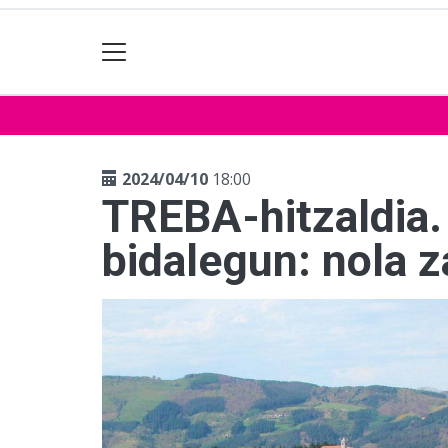
2024/04/10
18:00
TREBA-hitzaldia.
bidalegun: nola 