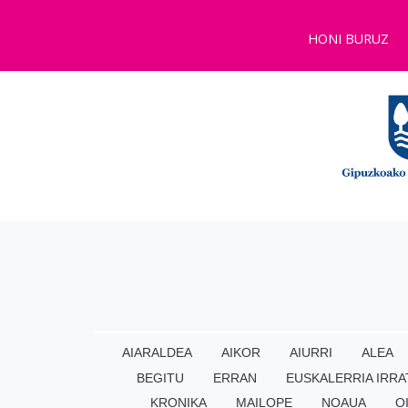
HONI BURUZ
AIARALDEA
AIKOR
AIURRI
ALEA
BEGITU
ERRAN
EUSKALERRIA IRRA
KRONIKA
MAILOPE
NOAUA
O