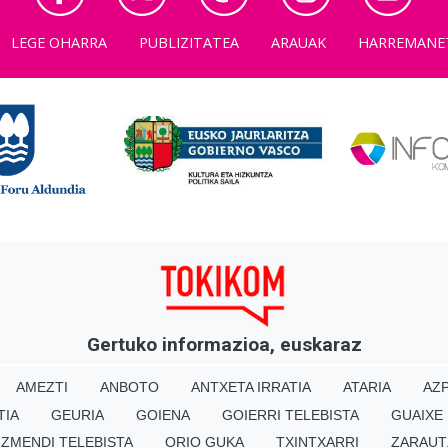
LEGE OHARRA
PUBLIZITATEA
ARAUAK
HARREMANE
Gertuko informazioa, euskaraz
AMEZTI
ANBOTO
ANTXETA IRRATIA
ATARIA
AZP
TIA
GEURIA
GOIENA
GOIERRI TELEBISTA
GUAIXE
IZMENDI TELEBISTA
ORIO GUKA
TXINTXARRI
ZARAUT