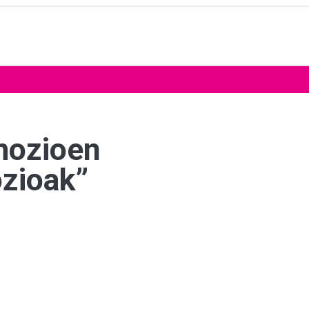
mozioen
zioak”