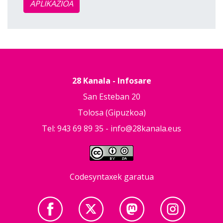
APLIKAZIOA
28 Kanala - Infosare
San Esteban 20
Tolosa (Gipuzkoa)
Tel: 943 69 89 35 -
info@28kanala.eus
Codesyntaxek garatua