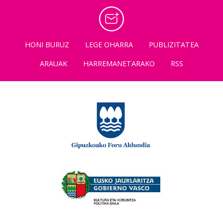
HONI BURUZ
LEGE OHARRA
PUBLIZITATEA
ARAUAK
HARREMANETARAKO
RSS