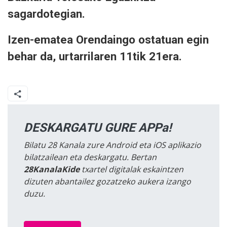
sagardotegian.
Izen-ematea Orendaingo ostatuan egin
behar da, urtarrilaren 11tik 21era.
DESKARGATU GURE APPa!
Bilatu 28 Kanala zure Android eta iOS aplikazio
bilatzailean eta deskargatu. Bertan
28KanalaKide
txartel digitalak eskaintzen
dizuten abantailez gozatzeko aukera izango
duzu.