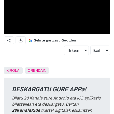
Gehitu gaitzazu Googlen
Entzun
Itzuli
KIROLA
ORENDAIN
DESKARGATU GURE APPa!
Bilatu 28 Kanala zure Android eta iOS aplikazio
bilatzailean eta deskargatu. Bertan
28KanalaKide
txartel digitalak eskaintzen