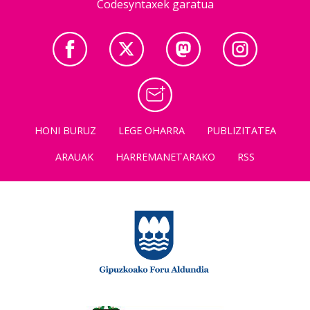
Codesyntaxek garatua
HONI BURUZ
LEGE OHARRA
PUBLIZITATEA
ARAUAK
HARREMANETARAKO
RSS