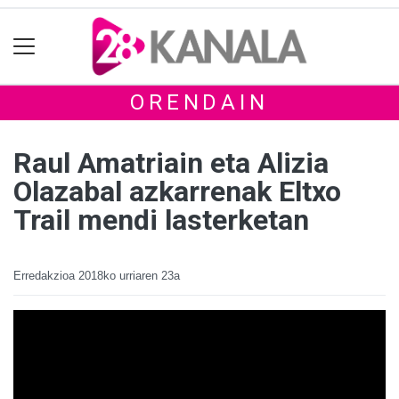
ORENDAIN
Raul Amatriain eta Alizia
Olazabal azkarrenak Eltxo
Trail mendi lasterketan
Erredakzioa
2018ko urriaren 23a