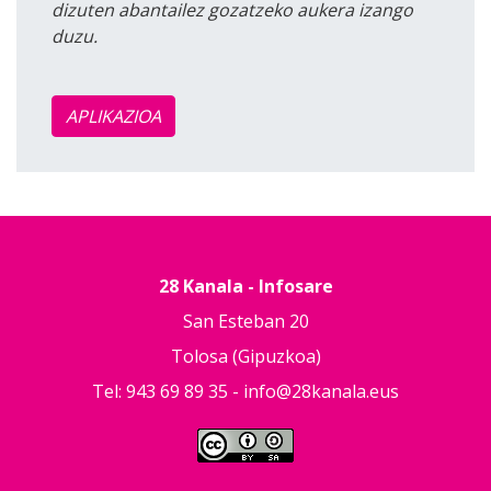
dizuten abantailez gozatzeko aukera izango
duzu.
APLIKAZIOA
28 Kanala - Infosare
San Esteban 20
Tolosa (Gipuzkoa)
Tel: 943 69 89 35 -
info@28kanala.eus