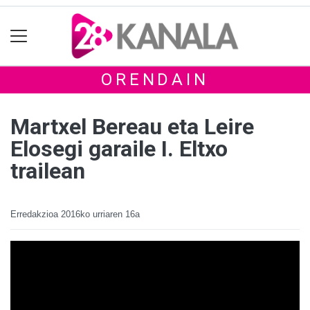
ORENDAIN
Martxel Bereau eta Leire
Elosegi garaile I. Eltxo
trailean
Erredakzioa
2016ko urriaren 16a