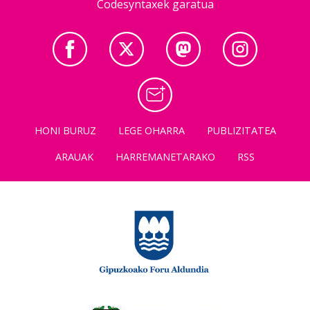
Codesyntaxek garatua
HONI BURUZ
LEGE OHARRA
PUBLIZITATEA
ARAUAK
HARREMANETARAKO
RSS