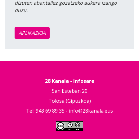
dizuten abantailez gozatzeko aukera izango
duzu.
APLIKAZIOA
28 Kanala - Infosare
San Esteban 20
Tolosa (Gipuzkoa)
Tel: 943 69 89 35 -
info@28kanala.eus