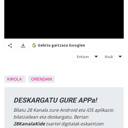
Gehitu gaitzazu Googlen
Entzun
Itzuli
KIROLA
ORENDAIN
DESKARGATU GURE APPa!
Bilatu 28 Kanala zure Android eta iOS aplikazio
bilatzailean eta deskargatu. Bertan
28KanalaKide
txartel digitalak eskaintzen