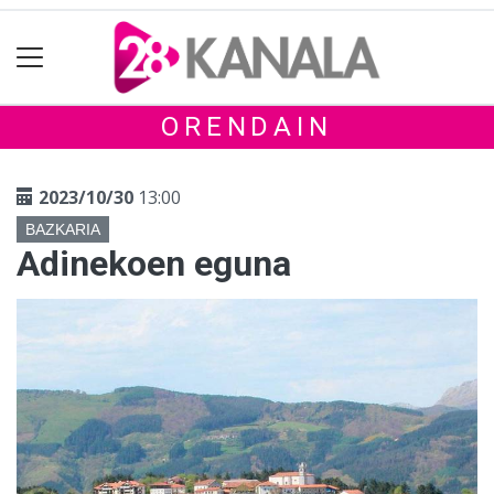
ORENDAIN
2023/10/30
13:00
BAZKARIA
Adinekoen eguna