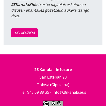
28KanalaKide
txartel digitalak eskaintzen
dizuten abantailez gozatzeko aukera izango
duzu.
APLIKAZIOA
28 Kanala - Infosare
San Esteban 20
Tolosa (Gipuzkoa)
Tel: 943 69 89 35 -
info@28kanala.eus