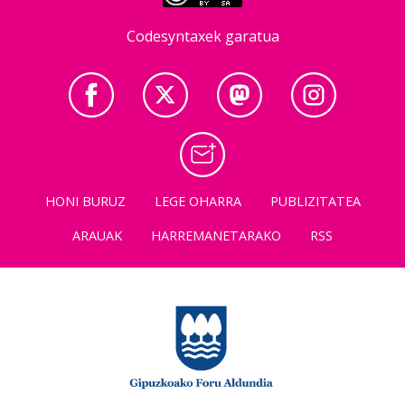
Codesyntaxek garatua
HONI BURUZ
LEGE OHARRA
PUBLIZITATEA
ARAUAK
HARREMANETARAKO
RSS