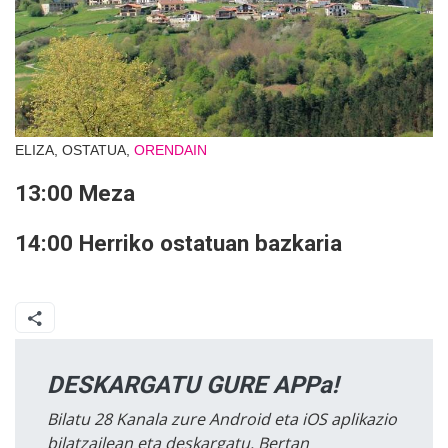
ELIZA, OSTATUA,
ORENDAIN
13:00 Meza
14:00 Herriko ostatuan bazkaria
DESKARGATU GURE APPa!
Bilatu 28 Kanala zure Android eta iOS aplikazio
bilatzailean eta deskargatu. Bertan