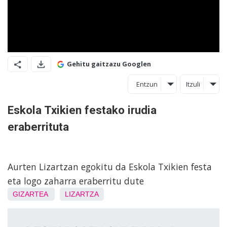
Gehitu gaitzazu Googlen
Entzun
Itzuli
Eskola Txikien festako irudia
eraberrituta
Aurten Lizartzan egokitu da Eskola Txikien festa
eta logo zaharra eraberritu dute
GIZARTEA
LIZARTZA