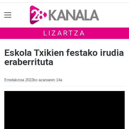
LIZARTZA
Eskola Txikien festako irudia
eraberrituta
Erredakzioa
2022ko azaroaren 14a