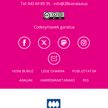
Tel: 943 69 89 35 -
info@28kanala.eus
Codesyntaxek garatua
HONI BURUZ
LEGE OHARRA
PUBLIZITATEA
ARAUAK
HARREMANETARAKO
RSS