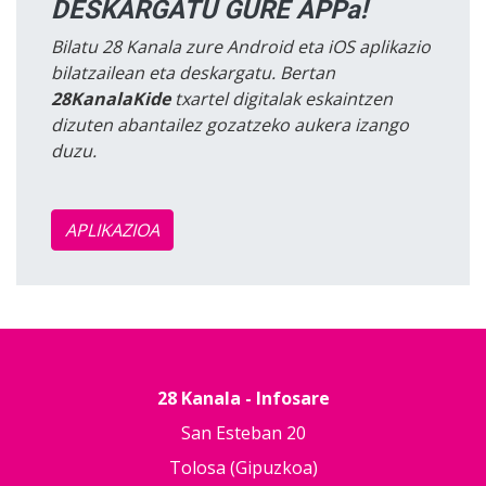
DESKARGATU GURE APPa!
Bilatu 28 Kanala zure Android eta iOS aplikazio
bilatzailean eta deskargatu. Bertan
28KanalaKide
txartel digitalak eskaintzen
dizuten abantailez gozatzeko aukera izango
duzu.
APLIKAZIOA
28 Kanala - Infosare
San Esteban 20
Tolosa (Gipuzkoa)