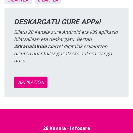
GIZARTEA
LIZARTZA
DESKARGATU GURE APPa!
Bilatu 28 Kanala zure Android eta iOS aplikazio
bilatzailean eta deskargatu. Bertan
28KanalaKide
txartel digitalak eskaintzen
dizuten abantailez gozatzeko aukera izango
duzu.
APLIKAZIOA
28 Kanala - Infosare