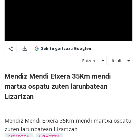
Gehitu gaitzazu Googlen
Entzun
Itzuli
Mendiz Mendi Etxera 35Km mendi
martxa ospatu zuten larunbatean
Lizartzan
Mendiz Mendi Erxera 35Km mendi martxa ospatu
zuten larunbatean Lizartzan