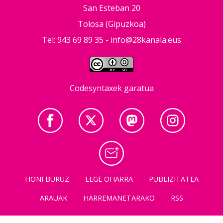
San Esteban 20
Tolosa (Gipuzkoa)
Tel: 943 69 89 35 -
info@28kanala.eus
Codesyntaxek garatua
HONI BURUZ
LEGE OHARRA
PUBLIZITATEA
ARAUAK
HARREMANETARAKO
RSS