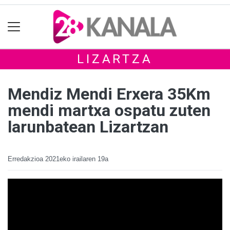
LIZARTZA
Mendiz Mendi Erxera 35Km
mendi martxa ospatu zuten
larunbatean Lizartzan
Erredakzioa
2021eko irailaren 19a