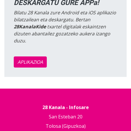
DESKARGATU GURE APPa!
Bilatu 28 Kanala zure Android eta iOS aplikazio
bilatzailean eta deskargatu. Bertan
28KanalaKide
txartel digitalak eskaintzen
dizuten abantailez gozatzeko aukera izango
duzu.
APLIKAZIOA
28 Kanala - Infosare
San Esteban 20
Tolosa (Gipuzkoa)