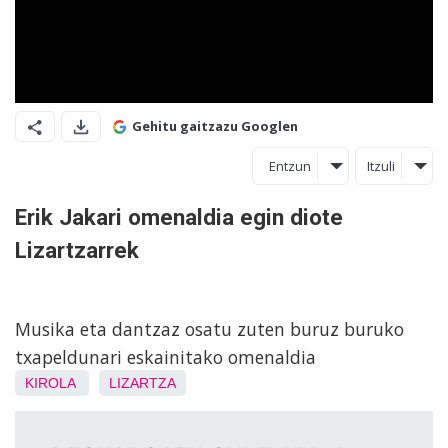
Gehitu gaitzazu Googlen
Entzun
Itzuli
Erik Jakari omenaldia egin diote
Lizartzarrek
Musika eta dantzaz osatu zuten buruz buruko
txapeldunari eskainitako omenaldia
KIROLA
LIZARTZA