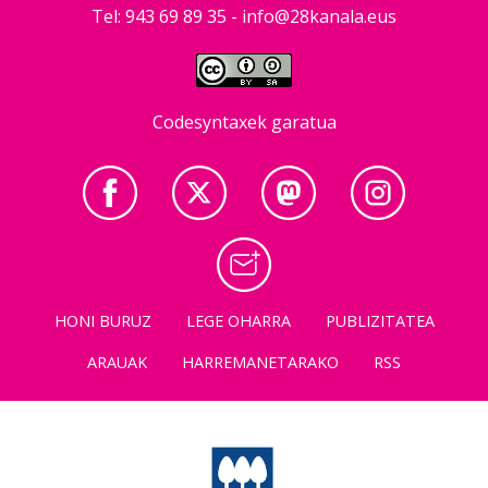
Tel: 943 69 89 35 -
info@28kanala.eus
Codesyntaxek garatua
HONI BURUZ
LEGE OHARRA
PUBLIZITATEA
ARAUAK
HARREMANETARAKO
RSS