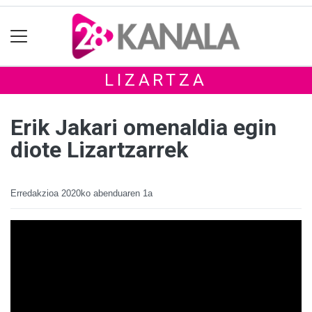
LIZARTZA
Erik Jakari omenaldia egin
diote Lizartzarrek
Erredakzioa
2020ko abenduaren 1a